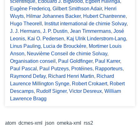
scientifique
,
Edouard J. Bigwood
,
Egbert Havinga
,
Eugène Fredericq
,
Gilbert Smithson Adair
,
Henri
Wuyts
,
Hilmar Johannes Backer
,
Hubert Chantrenne
,
Hugo Theorell
,
Institut international de chimie Solvay
,
J. J. Hermans
,
J. P. Dustin
,
Jean Timmermans
,
José
Leonis
,
Kai O. Pedersen
,
Kaj Ulrik Linderstrom-Lang
,
Linus Pauling
,
Lucia de Brouckère
,
Mortimer Louis
Anson
,
Neuvième Conseil de chimie Solvay
,
Organisation conseil
,
Paul Goldfinger
,
Paul Karrer
,
Paul Pascal
,
Paul Putzeys
,
Protéines
,
Rapporteurs
,
Raymond Defay
,
Richard Henri Martin
,
Richard
Laurence Millington Synge
,
Robert Crokaert
,
Robert
Descamps
,
Rudolf Signer
,
Victor Desreux
,
William
Lawrence Bragg
Formats de sortie
atom
,
dcmes-xml
,
json
,
omeka-xml
,
rss2