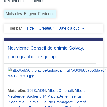
Recherche de contenus
c
i
Mots-clés: Eugène Fredericq
p
a
l
Trier par :
Titre
Créateur
Date d'ajout
Neuvième Conseil de chimie Solvay,
photographie de groupe
Mots-clés:
1953
,
ADN
,
Albert Chibnall
,
Albert
Neuberger
,
Archer J. P. Martin
,
Arne Tiselius
,
Biochimie
,
Chimie
,
Claude Fromageot
,
Comité