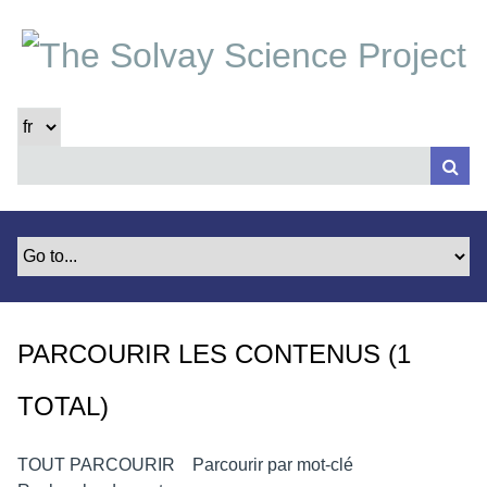
P
a
s
s
e
r
a
u
c
o
n
t
e
PARCOURIR LES CONTENUS (1
n
u
TOTAL)
p
r
i
TOUT PARCOURIR
Parcourir par mot-clé
n