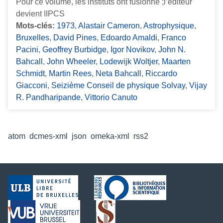
Pour ce volume, les instituts ont fusionné ;l’éditeur
devient IIPCS
Mots-clés:
1973
,
Alastair Cameron
,
Astrophysique
,
Bruxelles
,
David Pines
,
Edoardo Amaldi
,
Franco
Pacini
,
Geoffrey Burbidge
,
Igor Novikov
,
John N.
Bahcall
,
John Wheeler
,
Lodewijk Woltjer
,
Maarten
Schmidt
,
Martin Rees
,
Neta Bahcall
,
Riccardo
Giacconi
,
Seizième Conseil de physique Solvay
,
Vijay
R. Pandharipande
,
Vittorio Canuto
Formats de sortie
atom
,
dcmes-xml
,
json
,
omeka-xml
,
rss2