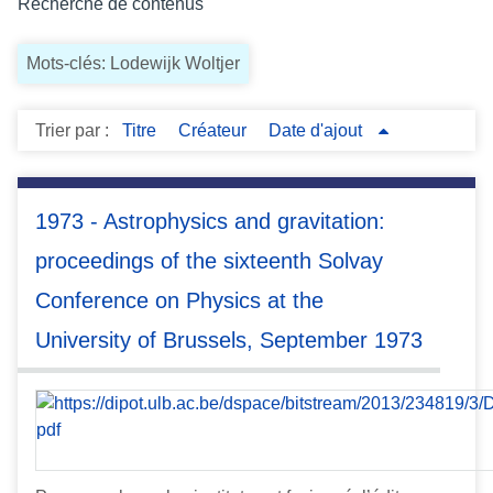
Recherche de contenus
c
i
Mots-clés: Lodewijk Woltjer
p
a
l
Trier par :
Titre
Créateur
Date d'ajout
1973 - Astrophysics and gravitation:
proceedings of the sixteenth Solvay
Conference on Physics at the
University of Brussels, September 1973