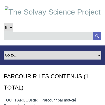
P
a
s
s
e
r
a
u
c
o
n
t
e
PARCOURIR LES CONTENUS (1
n
u
TOTAL)
p
r
i
TOUT PARCOURIR
Parcourir par mot-clé
n