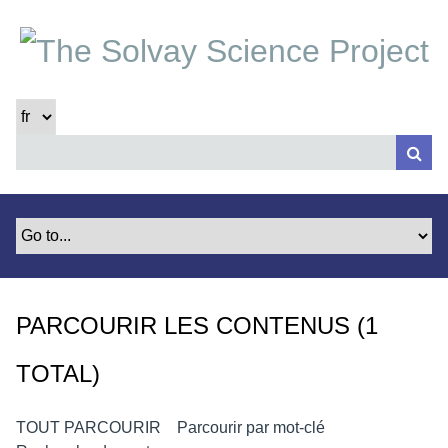
P
a
s
s
e
r
a
u
c
o
n
t
e
PARCOURIR LES CONTENUS (1
n
u
TOTAL)
p
r
i
TOUT PARCOURIR
Parcourir par mot-clé
n