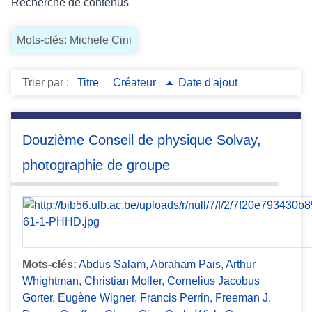
Recherche de contenus
c
i
Mots-clés: Michele Cini
p
a
l
Trier par :
Titre
Créateur
Date d'ajout
Douzième Conseil de physique Solvay,
photographie de groupe
Mots-clés:
Abdus Salam
,
Abraham Pais
,
Arthur
Whightman
,
Christian Moller
,
Cornelius Jacobus
Gorter
,
Eugène Wigner
,
Francis Perrin
,
Freeman J.