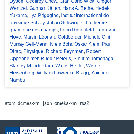
Dyson
,
Geoffrey Chew
,
Gian Carlo Wick
,
Gregor
Wentzel
,
Gunnar Källen
,
Hans A. Bethe
,
Hedeki
Yukama
,
Ilya Prigogine
,
Institut international de
physique Solvay
,
Julian Schwinger
,
La théorie
quantique des champs
,
Léon Rosenfeld
,
Léon Van
Hove
,
Marvin Léonard Goldberger
,
Michele Cini
,
Murray Gell-Mann
,
Niels Bohr
,
Oskar Klein
,
Paul
Dirac
,
Physique
,
Richard Feynman
,
Robert
Oppenheimer
,
Rudolf Peierls
,
Sin-Itiro Tomonaga
,
Stanley Mandelstam
,
Walter Heitler
,
Werner
Heisenberg
,
William Lawrence Bragg
,
Yoichiro
Nambu
Formats de sortie
atom
,
dcmes-xml
,
json
,
omeka-xml
,
rss2