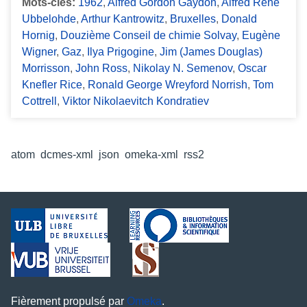
Mots-clés:
1962
,
Alfred Gordon Gaydon
,
Alfred René
Ubbelohde
,
Arthur Kantrowitz
,
Bruxelles
,
Donald
Hornig
,
Douzième Conseil de chimie Solvay
,
Eugène
Wigner
,
Gaz
,
Ilya Prigogine
,
Jim (James Douglas)
Morrisson
,
John Ross
,
Nikolay N. Semenov
,
Oscar
Knefler Rice
,
Ronald George Wreyford Norrish
,
Tom
Cottrell
,
Viktor Nikolaevitch Kondratiev
Formats de sortie
atom
,
dcmes-xml
,
json
,
omeka-xml
,
rss2
Fièrement propulsé par
Omeka
.