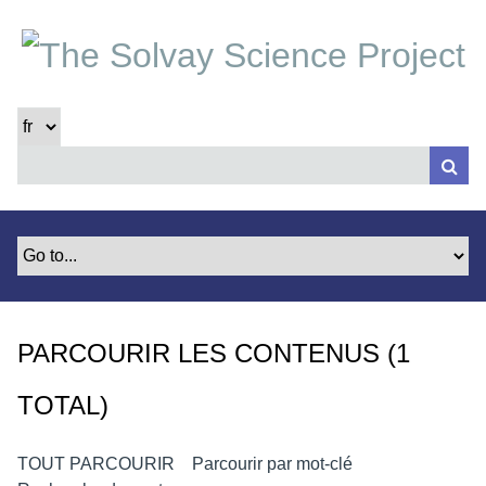
P
a
s
s
e
r
a
u
c
o
n
t
e
PARCOURIR LES CONTENUS (1
n
u
TOTAL)
p
r
i
TOUT PARCOURIR
Parcourir par mot-clé
n