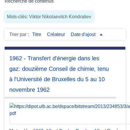
Recherche de contenus
c
i
Mots-clés: Viktor Nikolaevitch Kondratiev
p
a
l
Trier par :
Titre
Créateur
Date d'ajout
1962 - Transfert d'énergie dans les
gaz: douzième Conseil de chimie, tenu
à l'Université de Bruxelles du 5 au 10
novembre 1962