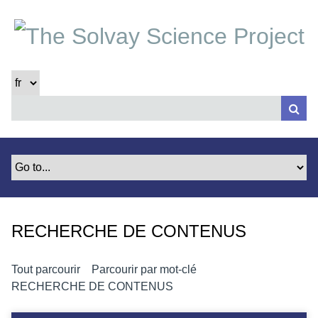
P
a
s
s
e
r
a
u
c
o
n
t
e
RECHERCHE DE CONTENUS
n
u
p
Tout parcourir
Parcourir par mot-clé
r
RECHERCHE DE CONTENUS
i
n