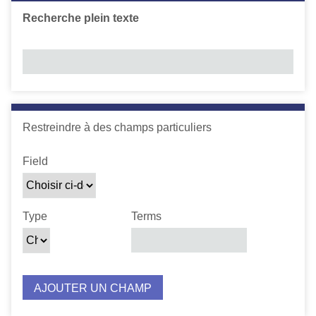
c
Recherche plein texte
i
p
a
l
Number of rows in "Restreindre à des champs particuliers"
Restreindre à des champs particuliers
Zone de recherche
Type de recherche
Termes recherchés
Jointure de requête
Field
Type
Terms
AJOUTER UN CHAMP