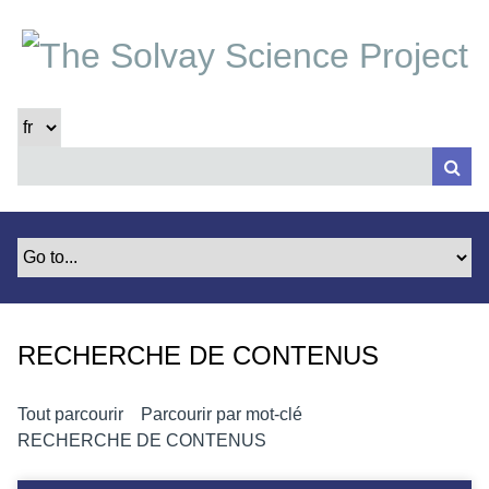
P
a
s
s
e
r
a
u
c
o
n
t
e
RECHERCHE DE CONTENUS
n
u
p
Tout parcourir
Parcourir par mot-clé
r
RECHERCHE DE CONTENUS
i
n