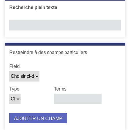
c
Recherche plein texte
i
p
a
l
Number of rows in "Restreindre à des champs particuliers"
Restreindre à des champs particuliers
Zone de recherche
Type de recherche
Termes recherchés
Jointure de requête
Field
Type
Terms
AJOUTER UN CHAMP