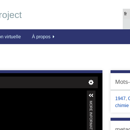
n virtuelle
À propos
Mots-
1947
,
chimie
meta