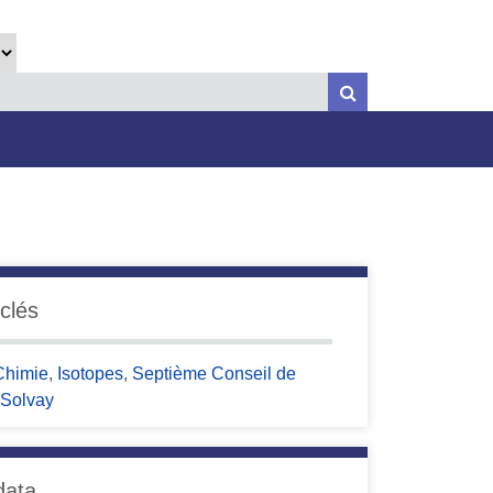
clés
Chimie
,
Isotopes
,
Septième Conseil de
 Solvay
data