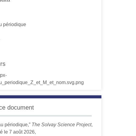
u périodique
s
ers
 ce document
au périodique,”
The Solvay Science Project
,
é le 7 août 2026,