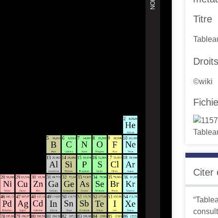
Titre
Tablea
Droit
©wiki
Fichi
Citer
“Table
consult