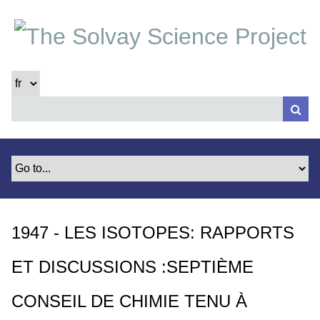
P
a
s
s
e
r
a
u
c
o
n
t
e
1947 - LES ISOTOPES: RAPPORTS
n
u
ET DISCUSSIONS :SEPTIÈME
p
r
CONSEIL DE CHIMIE TENU À
i
n