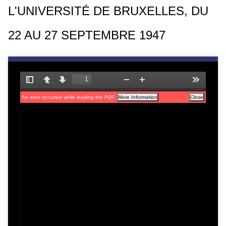
L'UNIVERSITÉ DE BRUXELLES, DU
c
i
22 AU 27 SEPTEMBRE 1947
p
a
l