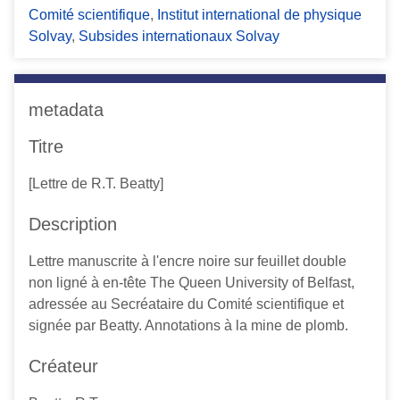
Comité scientifique
,
Institut international de physique
c
Solvay
,
Subsides internationaux Solvay
i
p
a
l
metadata
Titre
[Lettre de R.T. Beatty]
Description
Lettre manuscrite à l'encre noire sur feuillet double
non ligné à en-tête The Queen University of Belfast,
adressée au Secréataire du Comité scientifique et
signée par Beatty. Annotations à la mine de plomb.
Créateur