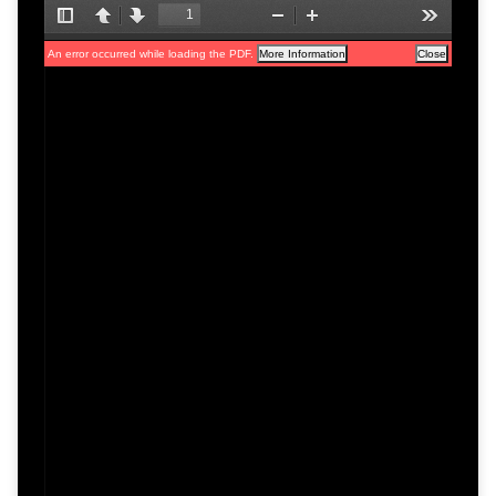
c
i
p
a
l