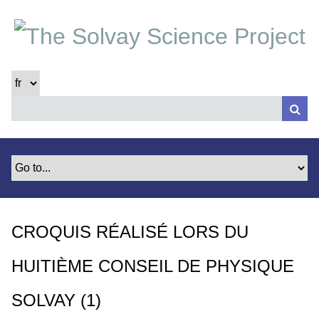
P
a
s
s
e
r
a
u
c
o
n
t
e
CROQUIS RÉALISÉ LORS DU
n
u
HUITIÈME CONSEIL DE PHYSIQUE
p
r
SOLVAY (1)
i
n