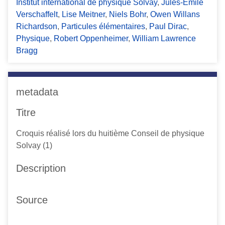
Institut international de physique Solvay
,
Jules-Emile
Verschaffelt
,
Lise Meitner
,
Niels Bohr
,
Owen Willans
Richardson
,
Particules élémentaires
,
Paul Dirac
,
Physique
,
Robert Oppenheimer
,
William Lawrence
Bragg
metadata
Titre
Croquis réalisé lors du huitième Conseil de physique
Solvay (1)
Description
Source