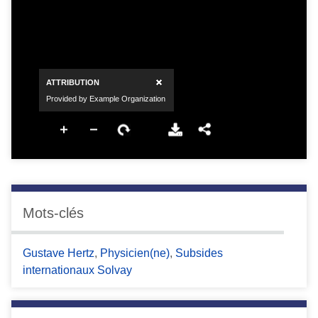
Mots-clés
Gustave Hertz
,
Physicien(ne)
,
Subsides
internationaux Solvay