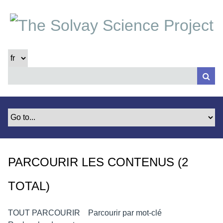
P
a
s
s
e
r
a
u
c
o
n
t
e
PARCOURIR LES CONTENUS (2
n
u
TOTAL)
p
r
i
TOUT PARCOURIR
Parcourir par mot-clé
n