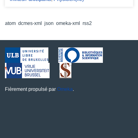
Formats de sortie
atom
,
dcmes-xml
,
json
,
omeka-xml
,
rss2
Fièrement propulsé par
Omeka
.