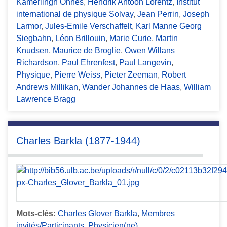
Kamerlingh Onnes
,
Hendrik Antoon Lorentz
,
Institut
international de physique Solvay
,
Jean Perrin
,
Joseph
Larmor
,
Jules-Emile Verschaffelt
,
Karl Manne Georg
Siegbahn
,
Léon Brillouin
,
Marie Curie
,
Martin
Knudsen
,
Maurice de Broglie
,
Owen Willans
Richardson
,
Paul Ehrenfest
,
Paul Langevin
,
Physique
,
Pierre Weiss
,
Pieter Zeeman
,
Robert
Andrews Millikan
,
Wander Johannes de Haas
,
William
Lawrence Bragg
Charles Barkla (1877-1944)
Mots-clés:
Charles Glover Barkla
,
Membres
invités/Participants
,
Physicien(ne)