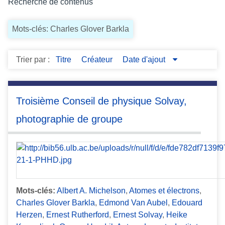
Recherche de contenus
c
i
Mots-clés: Charles Glover Barkla
p
a
l
Trier par :
Titre
Créateur
Date d'ajout
Troisième Conseil de physique Solvay,
photographie de groupe
Mots-clés:
Albert A. Michelson
,
Atomes et électrons
,
Charles Glover Barkla
,
Edmond Van Aubel
,
Edouard
Herzen
,
Ernest Rutherford
,
Ernest Solvay
,
Heike