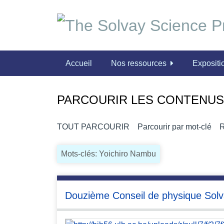
P
a
s
s
e
Accueil
Nos ressources
Expositio
r
a
u
PARCOURIR LES CONTENUS 
c
o
n
TOUT PARCOURIR
Parcourir par mot-clé
R
t
e
Mots-clés: Yoichiro Nambu
n
u
p
Douzième Conseil de physique Solv
r
i
n