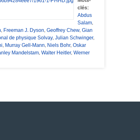
Mots-
clés:
Abdus
Salam
,
n
,
Freeman J. Dyson
,
Geoffrey Chew
,
Gian
tional de physique Solvay
,
Julian Schwinger
,
ni
,
Murray Gell-Mann
,
Niels Bohr
,
Oskar
anley Mandelstam
,
Walter Heitler
,
Werner