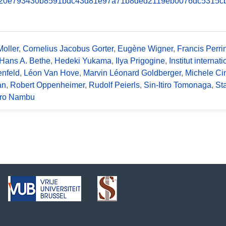
Moller
,
Cornelius Jacobus Gorter
,
Eugène Wigner
,
Francis Perri
Hans A. Bethe
,
Hedeki Yukama
,
Ilya Prigogine
,
Institut interna
nfeld
,
Léon Van Hove
,
Marvin Léonard Goldberger
,
Michele Ci
an
,
Robert Oppenheimer
,
Rudolf Peierls
,
Sin-Itiro Tomonaga
,
St
iro Nambu