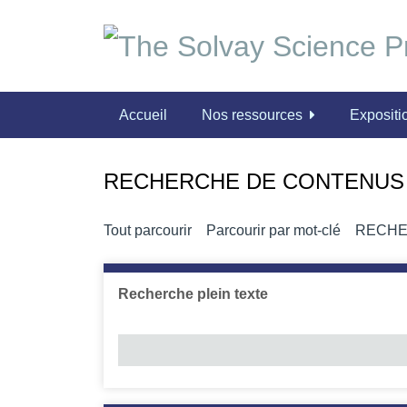
P
a
s
s
e
Accueil
Nos ressources
Expositio
r
a
u
RECHERCHE DE CONTENUS
c
o
n
Tout parcourir
Parcourir par mot-clé
RECHE
t
e
n
Recherche plein texte
u
p
r
i
n