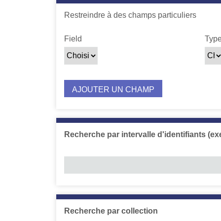
c
Restreindre à des champs particuliers
i
p
Zone de recherche
Type de recherche
Termes recherchés
Jointure de requête
Field
Typ
a
l
AJOUTER UN CHAMP
Recherche par intervalle d'identifiants (ex
Recherche par collection