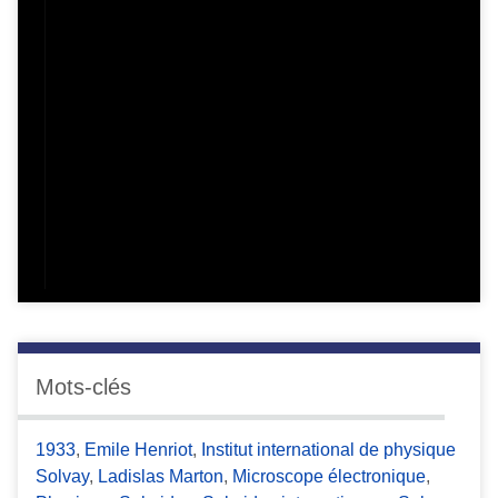
Mots-clés
1933
,
Emile Henriot
,
Institut international de physique
Solvay
,
Ladislas Marton
,
Microscope électronique
,