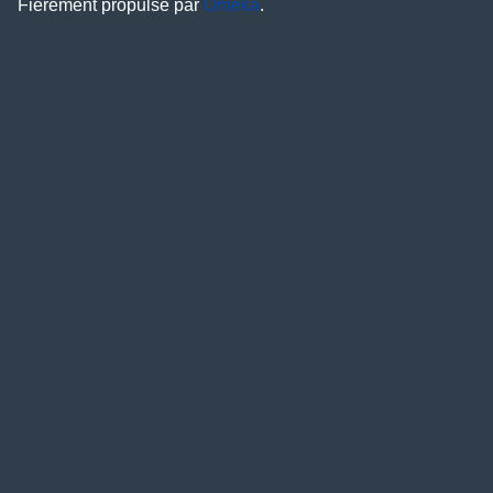
Fièrement propulsé par
Omeka
.