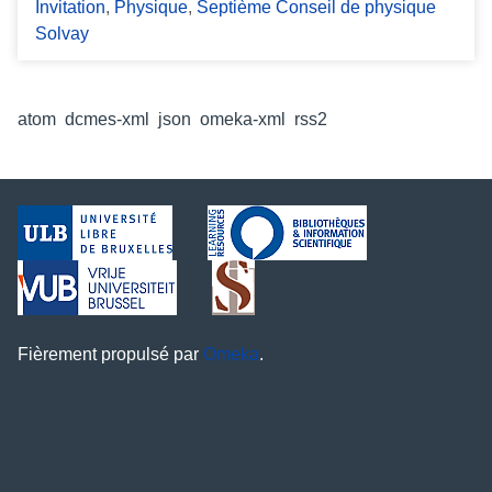
Invitation
,
Physique
,
Septième Conseil de physique
Solvay
Formats de sortie
atom
,
dcmes-xml
,
json
,
omeka-xml
,
rss2
Fièrement propulsé par
Omeka
.