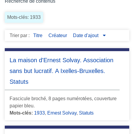
Recherche de contenus
c
i
Mots-clés: 1933
p
a
l
Trier par :
Titre
Créateur
Date d'ajout
La maison d'Ernest Solvay. Association
sans but lucratif. A Ixelles-Bruxelles.
Statuts
Fascicule broché, 8 pages numérotées, couverture
papier bleu.
Mots-clés:
1933
,
Ernest Solvay
,
Statuts