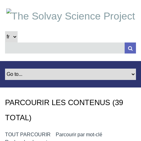
P
a
s
s
e
r
a
u
c
o
n
t
e
PARCOURIR LES CONTENUS (39
n
u
TOTAL)
p
r
i
TOUT PARCOURIR
Parcourir par mot-clé
n