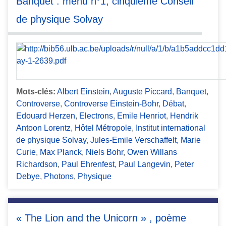
Banquet : menu n°1, cinquième Conseil
de physique Solvay
Mots-clés:
Albert Einstein
,
Auguste Piccard
,
Banquet
,
Controverse
,
Controverse Einstein-Bohr
,
Débat
,
Edouard Herzen
,
Electrons
,
Emile Henriot
,
Hendrik
Antoon Lorentz
,
Hôtel Métropole
,
Institut international
de physique Solvay
,
Jules-Emile Verschaffelt
,
Marie
Curie
,
Max Planck
,
Niels Bohr
,
Owen Willans
Richardson
,
Paul Ehrenfest
,
Paul Langevin
,
Peter
Debye
,
Photons
,
Physique
« The Lion and the Unicorn » , poème