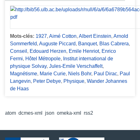
Mots-clés:
1927
,
Aimé Cotton
,
Albert Einstein
,
Arnold
Sommerfeld
,
Auguste Piccard
,
Banquet
,
Blas Cabrera
,
Conseil
,
Edouard Herzen
,
Emile Henriot
,
Enrico
Fermi
,
Hôtel Métropole
,
Institut international de
physique Solvay
,
Jules-Emile Verschaffelt
,
Magnétisme
,
Marie Curie
,
Niels Bohr
,
Paul Dirac
,
Paul
Langevin
,
Peter Debye
,
Physique
,
Wander Johannes
de Haas
Formats de sortie
atom
,
dcmes-xml
,
json
,
omeka-xml
,
rss2