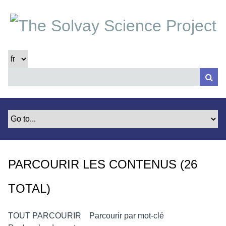
P
a
s
s
e
r
a
u
c
o
n
t
e
PARCOURIR LES CONTENUS (26
n
u
TOTAL)
p
r
i
TOUT PARCOURIR
Parcourir par mot-clé
n