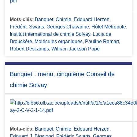
Mots-clés:
Banquet
,
Chimie
,
Edouard Herzen
,
Frédéric Swarts
,
Georges Chavanne
,
Hôtel Métropole
,
Institut international de chimie Solvay
,
Lucia de
Brouckère
,
Molécules organiques
,
Pauline Ramart
,
Robert Descamps
,
William Jackson Pope
Banquet : menu, cinquième Conseil de
chimie Solvay
Mots-clés:
Banquet
,
Chimie
,
Edouard Herzen
,
Edouard J. Bigwood
,
Frédéric Swarts
,
Georges