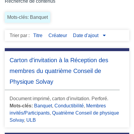
Recherche de contenus
c
i
Mots-clés: Banquet
p
a
l
Trier par :
Titre
Créateur
Date d'ajout
Carton d'invitation à la Réception des
membres du quatrième Conseil de
Physique Solvay
Document imprimé, carton d'invitation. Perforé.
Mots-clés:
Banquet
,
Conductibilité
,
Membres
invités/Participants
,
Quatrième Conseil de physique
Solvay
,
ULB