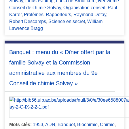
Solvay
,
Linus Pauling
,
Lucia de Brouckère
,
Neuvième
Conseil de chimie Solvay
,
Organisation conseil
,
Paul
Karrer
,
Protéines
,
Rapporteurs
,
Raymond Defay
,
Robert Descamps
,
Science en secret
,
William
Lawrence Bragg
Banquet : menu du « Dîner offert par la
famille Solvay et la Commission
administrative aux membres du 9e
Conseil de chimie Solvay »
Mots-clés:
1953
,
ADN
,
Banquet
,
Biochimie
,
Chimie
,