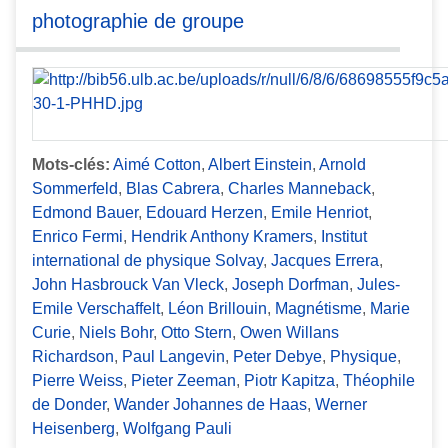
photographie de groupe
Mots-clés:
Aimé Cotton
,
Albert Einstein
,
Arnold
Sommerfeld
,
Blas Cabrera
,
Charles Manneback
,
Edmond Bauer
,
Edouard Herzen
,
Emile Henriot
,
Enrico Fermi
,
Hendrik Anthony Kramers
,
Institut
international de physique Solvay
,
Jacques Errera
,
John Hasbrouck Van Vleck
,
Joseph Dorfman
,
Jules-
Emile Verschaffelt
,
Léon Brillouin
,
Magnétisme
,
Marie
Curie
,
Niels Bohr
,
Otto Stern
,
Owen Willans
Richardson
,
Paul Langevin
,
Peter Debye
,
Physique
,
Pierre Weiss
,
Pieter Zeeman
,
Piotr Kapitza
,
Théophile
de Donder
,
Wander Johannes de Haas
,
Werner
Heisenberg
,
Wolfgang Pauli