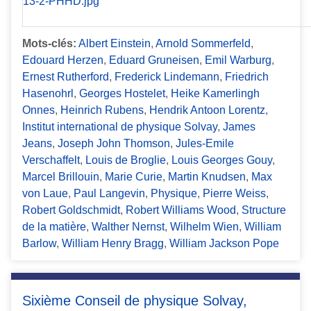
Mots-clés:
Albert Einstein
,
Arnold Sommerfeld
,
Edouard Herzen
,
Eduard Gruneisen
,
Emil Warburg
,
Ernest Rutherford
,
Frederick Lindemann
,
Friedrich
Hasenohrl
,
Georges Hostelet
,
Heike Kamerlingh
Onnes
,
Heinrich Rubens
,
Hendrik Antoon Lorentz
,
Institut international de physique Solvay
,
James
Jeans
,
Joseph John Thomson
,
Jules-Emile
Verschaffelt
,
Louis de Broglie
,
Louis Georges Gouy
,
Marcel Brillouin
,
Marie Curie
,
Martin Knudsen
,
Max
von Laue
,
Paul Langevin
,
Physique
,
Pierre Weiss
,
Robert Goldschmidt
,
Robert Williams Wood
,
Structure
de la matière
,
Walther Nernst
,
Wilhelm Wien
,
William
Barlow
,
William Henry Bragg
,
William Jackson Pope
Sixième Conseil de physique Solvay,