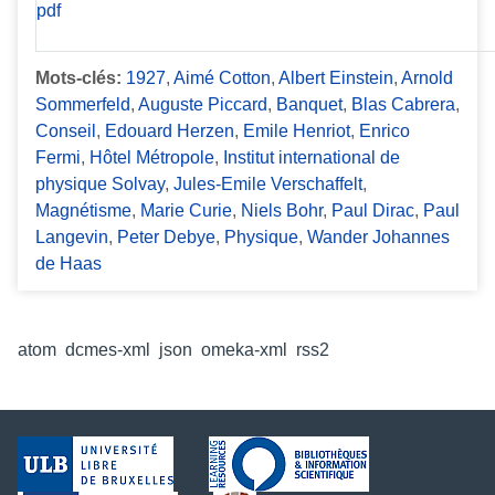
Mots-clés:
1927
,
Aimé Cotton
,
Albert Einstein
,
Arnold
Sommerfeld
,
Auguste Piccard
,
Banquet
,
Blas Cabrera
,
Conseil
,
Edouard Herzen
,
Emile Henriot
,
Enrico
Fermi
,
Hôtel Métropole
,
Institut international de
physique Solvay
,
Jules-Emile Verschaffelt
,
Magnétisme
,
Marie Curie
,
Niels Bohr
,
Paul Dirac
,
Paul
Langevin
,
Peter Debye
,
Physique
,
Wander Johannes
de Haas
Formats de sortie
atom
,
dcmes-xml
,
json
,
omeka-xml
,
rss2