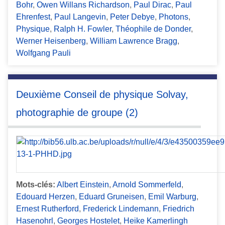
Bohr
,
Owen Willans Richardson
,
Paul Dirac
,
Paul
Ehrenfest
,
Paul Langevin
,
Peter Debye
,
Photons
,
Physique
,
Ralph H. Fowler
,
Théophile de Donder
,
Werner Heisenberg
,
William Lawrence Bragg
,
Wolfgang Pauli
Deuxième Conseil de physique Solvay,
photographie de groupe (2)
Mots-clés:
Albert Einstein
,
Arnold Sommerfeld
,
Edouard Herzen
,
Eduard Gruneisen
,
Emil Warburg
,
Ernest Rutherford
,
Frederick Lindemann
,
Friedrich
Hasenohrl
,
Georges Hostelet
,
Heike Kamerlingh