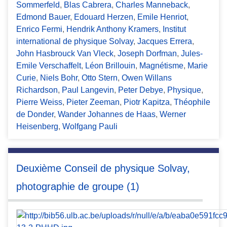
Sommerfeld
,
Blas Cabrera
,
Charles Manneback
,
Edmond Bauer
,
Edouard Herzen
,
Emile Henriot
,
Enrico Fermi
,
Hendrik Anthony Kramers
,
Institut
international de physique Solvay
,
Jacques Errera
,
John Hasbrouck Van Vleck
,
Joseph Dorfman
,
Jules-
Emile Verschaffelt
,
Léon Brillouin
,
Magnétisme
,
Marie
Curie
,
Niels Bohr
,
Otto Stern
,
Owen Willans
Richardson
,
Paul Langevin
,
Peter Debye
,
Physique
,
Pierre Weiss
,
Pieter Zeeman
,
Piotr Kapitza
,
Théophile
de Donder
,
Wander Johannes de Haas
,
Werner
Heisenberg
,
Wolfgang Pauli
Deuxième Conseil de physique Solvay,
photographie de groupe (1)