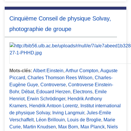
Cinquième Conseil de physique Solvay,
photographie de groupe
Mots-clés:
Albert Einstein
,
Arthur Compton
,
Auguste
Piccard
,
Charles Thomson Rees Wilson
,
Charles-
Eugène Guye
,
Controverse
,
Controverse Einstein-
Bohr
,
Débat
,
Edouard Herzen
,
Electrons
,
Emile
Henriot
,
Erwin Schrödinger
,
Hendrik Anthony
Kramers
,
Hendrik Antoon Lorentz
,
Institut international
de physique Solvay
,
Irving Langmuir
,
Jules-Emile
Verschaffelt
,
Léon Brillouin
,
Louis de Broglie
,
Marie
Curie
,
Martin Knudsen
,
Max Born
,
Max Planck
,
Niels