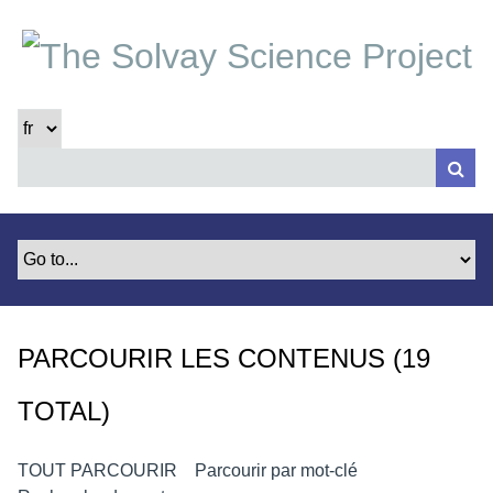
P
a
s
s
e
r
a
u
c
o
n
t
e
PARCOURIR LES CONTENUS (19
n
u
TOTAL)
p
r
i
TOUT PARCOURIR
Parcourir par mot-clé
n