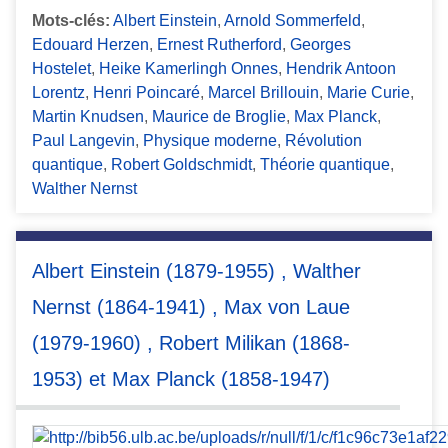
Mots-clés:
Albert Einstein
,
Arnold Sommerfeld
,
Edouard Herzen
,
Ernest Rutherford
,
Georges
Hostelet
,
Heike Kamerlingh Onnes
,
Hendrik Antoon
Lorentz
,
Henri Poincaré
,
Marcel Brillouin
,
Marie Curie
,
Martin Knudsen
,
Maurice de Broglie
,
Max Planck
,
Paul Langevin
,
Physique moderne
,
Révolution
quantique
,
Robert Goldschmidt
,
Théorie quantique
,
Walther Nernst
Albert Einstein (1879-1955) , Walther
Nernst (1864-1941) , Max von Laue
(1979-1960) , Robert Milikan (1868-
1953) et Max Planck (1858-1947)