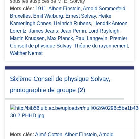
sous les auspices de M. E. Solvay
Mots-clés:
1911
,
Albert Einstein
,
Arnold Sommerfeld
,
Bruxelles
,
Emil Warburg
,
Ernest Solvay
,
Heike
Kamerlingh Onnes
,
Heinrich Rubens
,
Hendrik Antoon
Lorentz
,
James Jeans
,
Jean Perrin
,
Lord Rayleigh
,
Martin Knudsen
,
Max Planck
,
Paul Langevin
,
Premier
Conseil de physique Solvay
,
Théorie du rayonnement
,
Walther Nernst
Sixième Conseil de physique Solvay,
photographie de groupe (2)
Mots-clés:
Aimé Cotton
,
Albert Einstein
,
Arnold