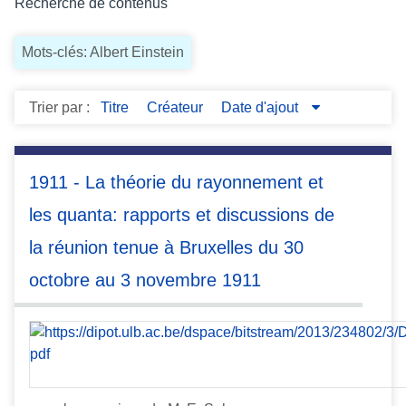
Recherche de contenus
c
i
Mots-clés: Albert Einstein
p
a
l
Trier par :
Titre
Créateur
Date d'ajout
1911 - La théorie du rayonnement et
les quanta: rapports et discussions de
la réunion tenue à Bruxelles du 30
octobre au 3 novembre 1911