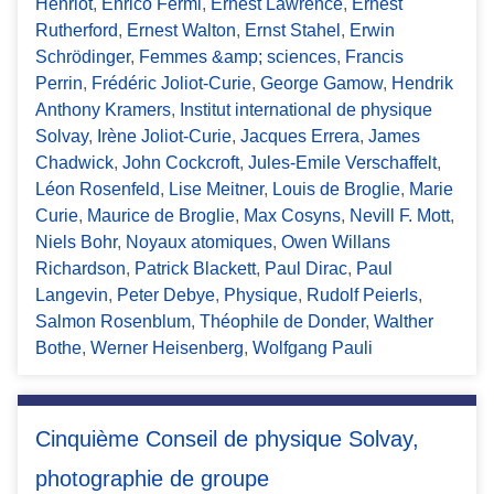
Henriot
,
Enrico Fermi
,
Ernest Lawrence
,
Ernest
Rutherford
,
Ernest Walton
,
Ernst Stahel
,
Erwin
Schrödinger
,
Femmes &amp; sciences
,
Francis
Perrin
,
Frédéric Joliot-Curie
,
George Gamow
,
Hendrik
Anthony Kramers
,
Institut international de physique
Solvay
,
Irène Joliot-Curie
,
Jacques Errera
,
James
Chadwick
,
John Cockcroft
,
Jules-Emile Verschaffelt
,
Léon Rosenfeld
,
Lise Meitner
,
Louis de Broglie
,
Marie
Curie
,
Maurice de Broglie
,
Max Cosyns
,
Nevill F. Mott
,
Niels Bohr
,
Noyaux atomiques
,
Owen Willans
Richardson
,
Patrick Blackett
,
Paul Dirac
,
Paul
Langevin
,
Peter Debye
,
Physique
,
Rudolf Peierls
,
Salmon Rosenblum
,
Théophile de Donder
,
Walther
Bothe
,
Werner Heisenberg
,
Wolfgang Pauli
Cinquième Conseil de physique Solvay,
photographie de groupe