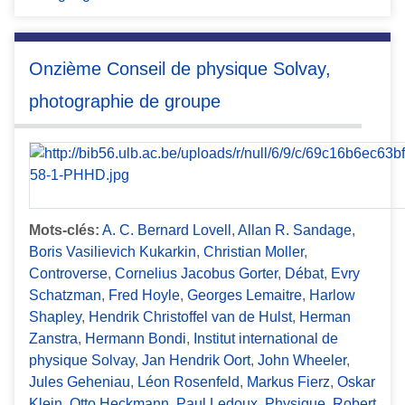
Onzième Conseil de physique Solvay,
photographie de groupe
Mots-clés:
A. C. Bernard Lovell
,
Allan R. Sandage
,
Boris Vasilievich Kukarkin
,
Christian Moller
,
Controverse
,
Cornelius Jacobus Gorter
,
Débat
,
Evry
Schatzman
,
Fred Hoyle
,
Georges Lemaitre
,
Harlow
Shapley
,
Hendrik Christoffel van de Hulst
,
Herman
Zanstra
,
Hermann Bondi
,
Institut international de
physique Solvay
,
Jan Hendrik Oort
,
John Wheeler
,
Jules Geheniau
,
Léon Rosenfeld
,
Markus Fierz
,
Oskar
Klein
,
Otto Heckmann
,
Paul Ledoux
,
Physique
,
Robert