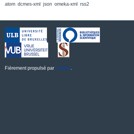
atom
,
dcmes-xml
,
json
,
omeka-xml
,
rss2
Fièrement propulsé par
Omeka
.