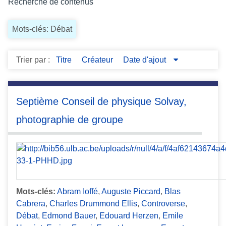
Recherche de contenus
c
i
Mots-clés: Débat
p
a
l
Trier par :
Titre
Créateur
Date d'ajout
Septième Conseil de physique Solvay,
photographie de groupe
Mots-clés:
Abram Ioffé
,
Auguste Piccard
,
Blas
Cabrera
,
Charles Drummond Ellis
,
Controverse
,
Débat
,
Edmond Bauer
,
Edouard Herzen
,
Emile