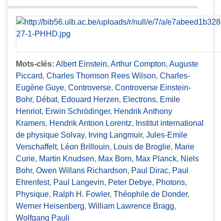
Mots-clés:
Albert Einstein
,
Arthur Compton
,
Auguste
Piccard
,
Charles Thomson Rees Wilson
,
Charles-
Eugène Guye
,
Controverse
,
Controverse Einstein-
Bohr
,
Débat
,
Edouard Herzen
,
Electrons
,
Emile
Henriot
,
Erwin Schrödinger
,
Hendrik Anthony
Kramers
,
Hendrik Antoon Lorentz
,
Institut international
de physique Solvay
,
Irving Langmuir
,
Jules-Emile
Verschaffelt
,
Léon Brillouin
,
Louis de Broglie
,
Marie
Curie
,
Martin Knudsen
,
Max Born
,
Max Planck
,
Niels
Bohr
,
Owen Willans Richardson
,
Paul Dirac
,
Paul
Ehrenfest
,
Paul Langevin
,
Peter Debye
,
Photons
,
Physique
,
Ralph H. Fowler
,
Théophile de Donder
,
Werner Heisenberg
,
William Lawrence Bragg
,
Wolfgang Pauli