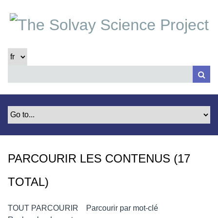
P
a
s
s
e
r
a
u
c
o
n
t
e
PARCOURIR LES CONTENUS (17
n
u
TOTAL)
p
r
i
TOUT PARCOURIR
Parcourir par mot-clé
n