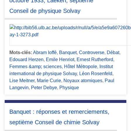
octobre 1933, Laeken, septième
Conseil de physique Solvay
Mots-clés:
Abram Ioffé
,
Banquet
,
Controverse
,
Débat
,
Edouard Herzen
,
Emile Henriot
,
Ernest Rutherford
,
Femmes &amp; sciences
,
Hôtel Métropole
,
Institut
international de physique Solvay
,
Léon Rosenfeld
,
Lise Meitner
,
Marie Curie
,
Noyaux atomiques
,
Paul
Langevin
,
Peter Debye
,
Physique
Banquet : réponses et remerciements,
septième Conseil de chimie Solvay