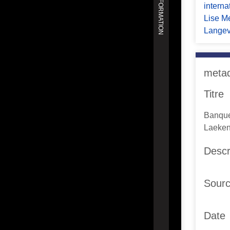
interna
Lise Me
Langev
meta
Titre
Banque
Laeken
Descr
Sour
Date