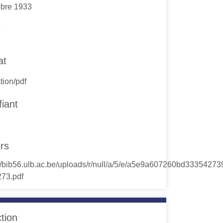
obre 1933
s
at
tion/pdf
fiant
ers
ction