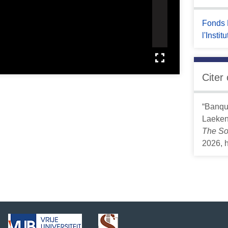
Fonds 
l'Insti
Citer
“Banqu
Laeken
The So
2026,