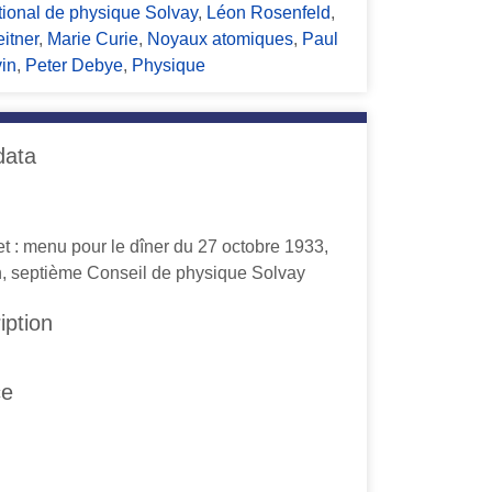
tional de physique Solvay
,
Léon Rosenfeld
,
itner
,
Marie Curie
,
Noyaux atomiques
,
Paul
in
,
Peter Debye
,
Physique
data
t : menu pour le dîner du 27 octobre 1933,
, septième Conseil de physique Solvay
iption
ce