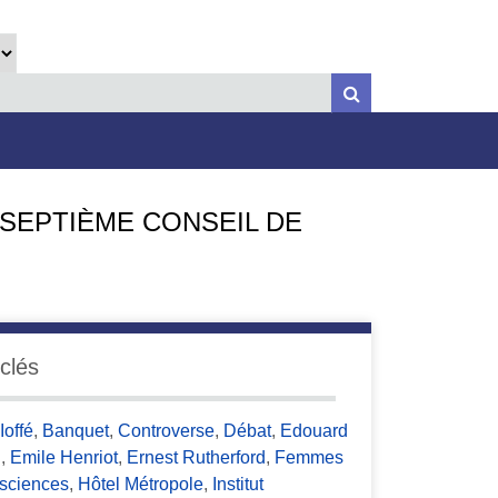
 SEPTIÈME CONSEIL DE
clés
Ioffé
,
Banquet
,
Controverse
,
Débat
,
Edouard
n
,
Emile Henriot
,
Ernest Rutherford
,
Femmes
sciences
,
Hôtel Métropole
,
Institut