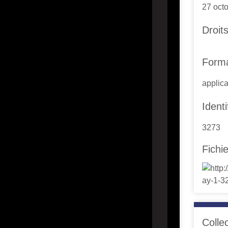
27 oct
Droit
Form
applica
Identi
3273
Fichi
Colle