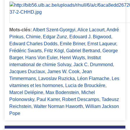
Mots-clés:
Albert Szent-Gyorgyi
,
Alice Lacourt
,
André
Pinkus
,
Chimie
,
Edgar Zunz
,
Edouard J. Bigwood
,
Edward Charles Dodds
,
Emile Briner
,
Ernst Laqueur
,
Frédéric Swarts
,
Fritz Kögl
,
Gabriel Bertrand
,
George
Barger
,
Hans Von Euler
,
Henri Wuyts
,
Institut
international de chimie Solvay
,
Jack C. Drummond
,
Jacques Duclaux
,
James W. Cook
,
Jean
Timmermans
,
Lavoslav Ruzicka
,
Léon Flamache
,
Les
vitamines et les hormones
,
Lucia de Brouckère
,
Marcel Delépine
,
Max Bodenstein
,
Michel
Polonowsky
,
Paul Karrer
,
Robert Descamps
,
Tadeusz
Reichstein
,
Walter Norman Haworth
,
William Jackson
Pope