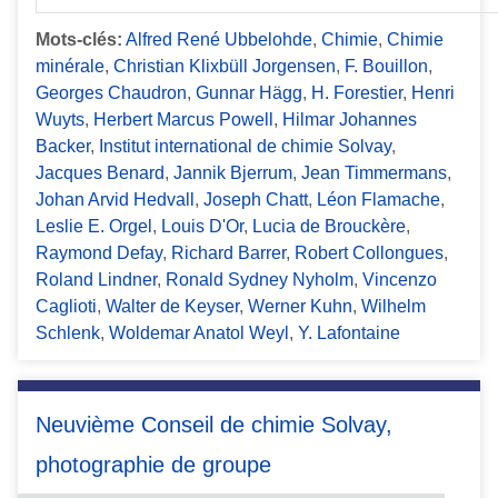
Mots-clés:
Alfred René Ubbelohde
,
Chimie
,
Chimie
minérale
,
Christian Klixbüll Jorgensen
,
F. Bouillon
,
Georges Chaudron
,
Gunnar Hägg
,
H. Forestier
,
Henri
Wuyts
,
Herbert Marcus Powell
,
Hilmar Johannes
Backer
,
Institut international de chimie Solvay
,
Jacques Benard
,
Jannik Bjerrum
,
Jean Timmermans
,
Johan Arvid Hedvall
,
Joseph Chatt
,
Léon Flamache
,
Leslie E. Orgel
,
Louis D'Or
,
Lucia de Brouckère
,
Raymond Defay
,
Richard Barrer
,
Robert Collongues
,
Roland Lindner
,
Ronald Sydney Nyholm
,
Vincenzo
Caglioti
,
Walter de Keyser
,
Werner Kuhn
,
Wilhelm
Schlenk
,
Woldemar Anatol Weyl
,
Y. Lafontaine
Neuvième Conseil de chimie Solvay,
photographie de groupe