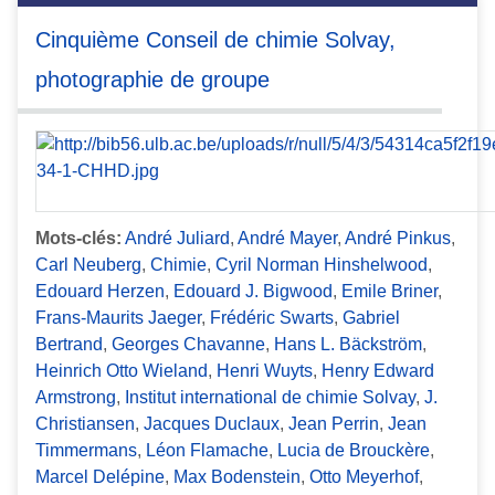
Cinquième Conseil de chimie Solvay,
photographie de groupe
Mots-clés:
André Juliard
,
André Mayer
,
André Pinkus
,
Carl Neuberg
,
Chimie
,
Cyril Norman Hinshelwood
,
Edouard Herzen
,
Edouard J. Bigwood
,
Emile Briner
,
Frans-Maurits Jaeger
,
Frédéric Swarts
,
Gabriel
Bertrand
,
Georges Chavanne
,
Hans L. Bäckström
,
Heinrich Otto Wieland
,
Henri Wuyts
,
Henry Edward
Armstrong
,
Institut international de chimie Solvay
,
J.
Christiansen
,
Jacques Duclaux
,
Jean Perrin
,
Jean
Timmermans
,
Léon Flamache
,
Lucia de Brouckère
,
Marcel Delépine
,
Max Bodenstein
,
Otto Meyerhof
,