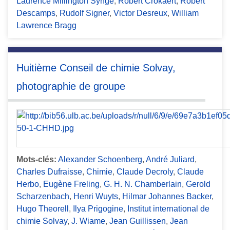
Laurence Millington Synge
,
Robert Crokaert
,
Robert
Descamps
,
Rudolf Signer
,
Victor Desreux
,
William
Lawrence Bragg
Huitième Conseil de chimie Solvay,
photographie de groupe
Mots-clés:
Alexander Schoenberg
,
André Juliard
,
Charles Dufraisse
,
Chimie
,
Claude Decroly
,
Claude
Herbo
,
Eugène Freling
,
G. H. N. Chamberlain
,
Gerold
Scharzenbach
,
Henri Wuyts
,
Hilmar Johannes Backer
,
Hugo Theorell
,
Ilya Prigogine
,
Institut international de
chimie Solvay
,
J. Wiame
,
Jean Guillissen
,
Jean