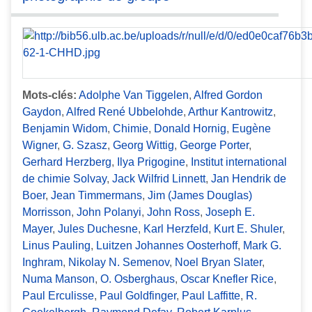
Mots-clés:
Adolphe Van Tiggelen
,
Alfred Gordon
Gaydon
,
Alfred René Ubbelohde
,
Arthur Kantrowitz
,
Benjamin Widom
,
Chimie
,
Donald Hornig
,
Eugène
Wigner
,
G. Szasz
,
Georg Wittig
,
George Porter
,
Gerhard Herzberg
,
Ilya Prigogine
,
Institut international
de chimie Solvay
,
Jack Wilfrid Linnett
,
Jan Hendrik de
Boer
,
Jean Timmermans
,
Jim (James Douglas)
Morrisson
,
John Polanyi
,
John Ross
,
Joseph E.
Mayer
,
Jules Duchesne
,
Karl Herzfeld
,
Kurt E. Shuler
,
Linus Pauling
,
Luitzen Johannes Oosterhoff
,
Mark G.
Inghram
,
Nikolay N. Semenov
,
Noel Bryan Slater
,
Numa Manson
,
O. Osberghaus
,
Oscar Knefler Rice
,
Paul Erculisse
,
Paul Goldfinger
,
Paul Laffitte
,
R.