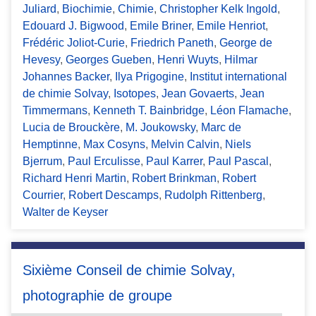
Juliard
,
Biochimie
,
Chimie
,
Christopher Kelk Ingold
,
Edouard J. Bigwood
,
Emile Briner
,
Emile Henriot
,
Frédéric Joliot-Curie
,
Friedrich Paneth
,
George de
Hevesy
,
Georges Gueben
,
Henri Wuyts
,
Hilmar
Johannes Backer
,
Ilya Prigogine
,
Institut international
de chimie Solvay
,
Isotopes
,
Jean Govaerts
,
Jean
Timmermans
,
Kenneth T. Bainbridge
,
Léon Flamache
,
Lucia de Brouckère
,
M. Joukowsky
,
Marc de
Hemptinne
,
Max Cosyns
,
Melvin Calvin
,
Niels
Bjerrum
,
Paul Erculisse
,
Paul Karrer
,
Paul Pascal
,
Richard Henri Martin
,
Robert Brinkman
,
Robert
Courrier
,
Robert Descamps
,
Rudolph Rittenberg
,
Walter de Keyser
Sixième Conseil de chimie Solvay,
photographie de groupe