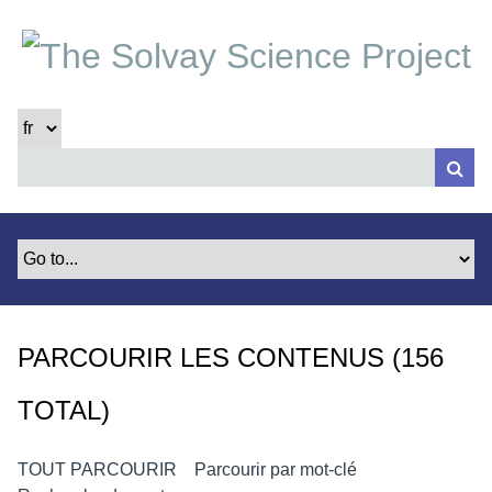
P
a
s
s
e
r
a
u
c
o
n
t
e
PARCOURIR LES CONTENUS (156
n
u
TOTAL)
p
r
i
TOUT PARCOURIR
Parcourir par mot-clé
n