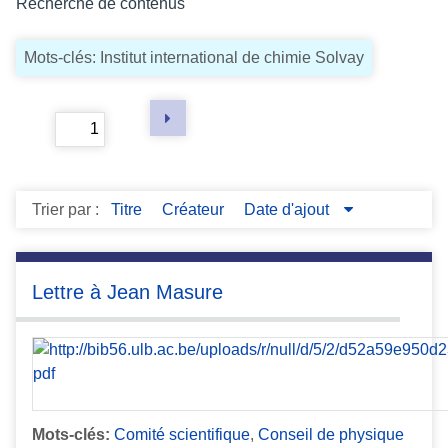
Recherche de contenus
c
i
Mots-clés: Institut international de chimie Solvay
p
a
l
Page
of 4
Trier par :
Titre
Créateur
Date d'ajout
Lettre à Jean Masure
Mots-clés:
Comité scientifique
,
Conseil de physique