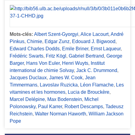
Mots-clés:
Albert Szent-Gyorgyi
,
Alice Lacourt
,
André
Pinkus
,
Chimie
,
Edgar Zunz
,
Edouard J. Bigwood
,
Edward Charles Dodds
,
Emile Briner
,
Ernst Laqueur
,
Frédéric Swarts
,
Fritz Kögl
,
Gabriel Bertrand
,
George
Barger
,
Hans Von Euler
,
Henri Wuyts
,
Institut
international de chimie Solvay
,
Jack C. Drummond
,
Jacques Duclaux
,
James W. Cook
,
Jean
Timmermans
,
Lavoslav Ruzicka
,
Léon Flamache
,
Les
vitamines et les hormones
,
Lucia de Brouckère
,
Marcel Delépine
,
Max Bodenstein
,
Michel
Polonowsky
,
Paul Karrer
,
Robert Descamps
,
Tadeusz
Reichstein
,
Walter Norman Haworth
,
William Jackson
Pope