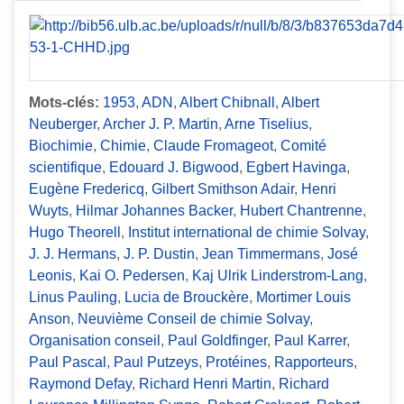
Mots-clés:
1953
,
ADN
,
Albert Chibnall
,
Albert
Neuberger
,
Archer J. P. Martin
,
Arne Tiselius
,
Biochimie
,
Chimie
,
Claude Fromageot
,
Comité
scientifique
,
Edouard J. Bigwood
,
Egbert Havinga
,
Eugène Fredericq
,
Gilbert Smithson Adair
,
Henri
Wuyts
,
Hilmar Johannes Backer
,
Hubert Chantrenne
,
Hugo Theorell
,
Institut international de chimie Solvay
,
J. J. Hermans
,
J. P. Dustin
,
Jean Timmermans
,
José
Leonis
,
Kai O. Pedersen
,
Kaj Ulrik Linderstrom-Lang
,
Linus Pauling
,
Lucia de Brouckère
,
Mortimer Louis
Anson
,
Neuvième Conseil de chimie Solvay
,
Organisation conseil
,
Paul Goldfinger
,
Paul Karrer
,
Paul Pascal
,
Paul Putzeys
,
Protéines
,
Rapporteurs
,
Raymond Defay
,
Richard Henri Martin
,
Richard