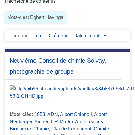
Recherche de contenus
c
i
Mots-clés: Egbert Havinga
p
a
l
Trier par :
Titre
Créateur
Date d'ajout
Neuvième Conseil de chimie Solvay,
photographie de groupe
Mots-clés:
1953
,
ADN
,
Albert Chibnall
,
Albert
Neuberger
,
Archer J. P. Martin
,
Arne Tiselius
,
Biochimie
,
Chimie
,
Claude Fromageot
,
Comité