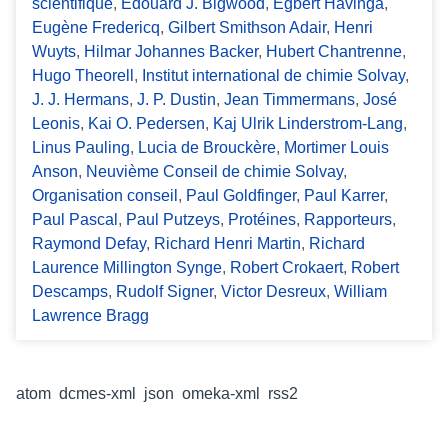
scientifique
,
Edouard J. Bigwood
,
Egbert Havinga
,
Eugène Fredericq
,
Gilbert Smithson Adair
,
Henri
Wuyts
,
Hilmar Johannes Backer
,
Hubert Chantrenne
,
Hugo Theorell
,
Institut international de chimie Solvay
,
J. J. Hermans
,
J. P. Dustin
,
Jean Timmermans
,
José
Leonis
,
Kai O. Pedersen
,
Kaj Ulrik Linderstrom-Lang
,
Linus Pauling
,
Lucia de Brouckère
,
Mortimer Louis
Anson
,
Neuvième Conseil de chimie Solvay
,
Organisation conseil
,
Paul Goldfinger
,
Paul Karrer
,
Paul Pascal
,
Paul Putzeys
,
Protéines
,
Rapporteurs
,
Raymond Defay
,
Richard Henri Martin
,
Richard
Laurence Millington Synge
,
Robert Crokaert
,
Robert
Descamps
,
Rudolf Signer
,
Victor Desreux
,
William
Lawrence Bragg
Formats de sortie
atom
,
dcmes-xml
,
json
,
omeka-xml
,
rss2