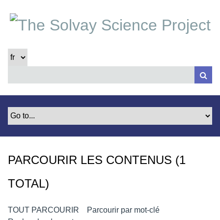
P
a
s
s
e
r
a
u
c
o
n
t
e
PARCOURIR LES CONTENUS (1
n
u
TOTAL)
p
r
i
TOUT PARCOURIR
Parcourir par mot-clé
n