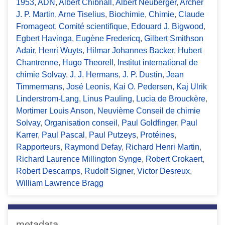
1953
,
ADN
,
Albert Chibnall
,
Albert Neuberger
,
Archer
J. P. Martin
,
Arne Tiselius
,
Biochimie
,
Chimie
,
Claude
Fromageot
,
Comité scientifique
,
Edouard J. Bigwood
,
Egbert Havinga
,
Eugène Fredericq
,
Gilbert Smithson
Adair
,
Henri Wuyts
,
Hilmar Johannes Backer
,
Hubert
Chantrenne
,
Hugo Theorell
,
Institut international de
chimie Solvay
,
J. J. Hermans
,
J. P. Dustin
,
Jean
Timmermans
,
José Leonis
,
Kai O. Pedersen
,
Kaj Ulrik
Linderstrom-Lang
,
Linus Pauling
,
Lucia de Brouckère
,
Mortimer Louis Anson
,
Neuvième Conseil de chimie
Solvay
,
Organisation conseil
,
Paul Goldfinger
,
Paul
Karrer
,
Paul Pascal
,
Paul Putzeys
,
Protéines
,
Rapporteurs
,
Raymond Defay
,
Richard Henri Martin
,
Richard Laurence Millington Synge
,
Robert Crokaert
,
Robert Descamps
,
Rudolf Signer
,
Victor Desreux
,
William Lawrence Bragg
metadata