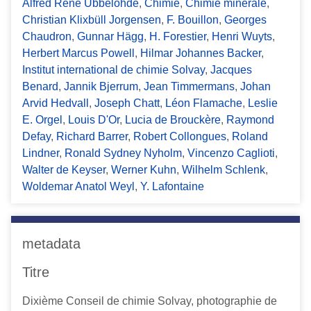
Alfred René Ubbelohde
,
Chimie
,
Chimie minérale
,
Christian Klixbüll Jorgensen
,
F. Bouillon
,
Georges
Chaudron
,
Gunnar Hägg
,
H. Forestier
,
Henri Wuyts
,
Herbert Marcus Powell
,
Hilmar Johannes Backer
,
Institut international de chimie Solvay
,
Jacques
Benard
,
Jannik Bjerrum
,
Jean Timmermans
,
Johan
Arvid Hedvall
,
Joseph Chatt
,
Léon Flamache
,
Leslie
E. Orgel
,
Louis D'Or
,
Lucia de Brouckère
,
Raymond
Defay
,
Richard Barrer
,
Robert Collongues
,
Roland
Lindner
,
Ronald Sydney Nyholm
,
Vincenzo Caglioti
,
Walter de Keyser
,
Werner Kuhn
,
Wilhelm Schlenk
,
Woldemar Anatol Weyl
,
Y. Lafontaine
metadata
Titre
Dixième Conseil de chimie Solvay, photographie de