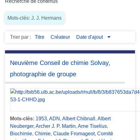
Recherche de contenus
c
i
Mots-clés: J. J. Hermans
p
a
l
Trier par :
Titre
Créateur
Date d'ajout
Neuvième Conseil de chimie Solvay,
photographie de groupe
Mots-clés:
1953
,
ADN
,
Albert Chibnall
,
Albert
Neuberger
,
Archer J. P. Martin
,
Arne Tiselius
,
Biochimie
,
Chimie
,
Claude Fromageot
,
Comité