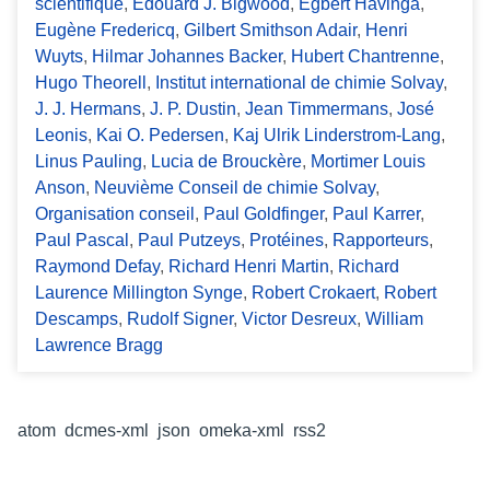
scientifique
,
Edouard J. Bigwood
,
Egbert Havinga
,
Eugène Fredericq
,
Gilbert Smithson Adair
,
Henri
Wuyts
,
Hilmar Johannes Backer
,
Hubert Chantrenne
,
Hugo Theorell
,
Institut international de chimie Solvay
,
J. J. Hermans
,
J. P. Dustin
,
Jean Timmermans
,
José
Leonis
,
Kai O. Pedersen
,
Kaj Ulrik Linderstrom-Lang
,
Linus Pauling
,
Lucia de Brouckère
,
Mortimer Louis
Anson
,
Neuvième Conseil de chimie Solvay
,
Organisation conseil
,
Paul Goldfinger
,
Paul Karrer
,
Paul Pascal
,
Paul Putzeys
,
Protéines
,
Rapporteurs
,
Raymond Defay
,
Richard Henri Martin
,
Richard
Laurence Millington Synge
,
Robert Crokaert
,
Robert
Descamps
,
Rudolf Signer
,
Victor Desreux
,
William
Lawrence Bragg
Formats de sortie
atom
,
dcmes-xml
,
json
,
omeka-xml
,
rss2