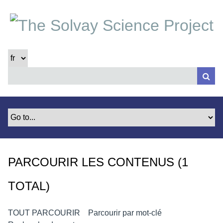
P
a
s
s
e
r
a
u
c
o
n
t
e
PARCOURIR LES CONTENUS (1
n
u
TOTAL)
p
r
i
TOUT PARCOURIR
Parcourir par mot-clé
n