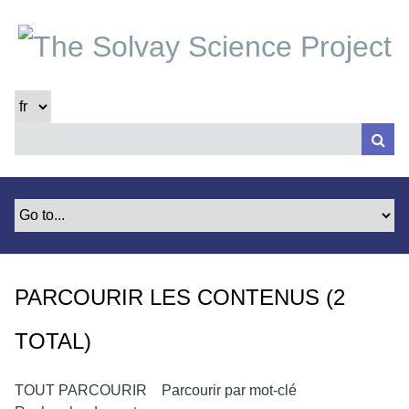
P
a
s
s
e
r
a
u
c
o
n
t
e
PARCOURIR LES CONTENUS (2
n
u
TOTAL)
p
r
i
TOUT PARCOURIR
Parcourir par mot-clé
n