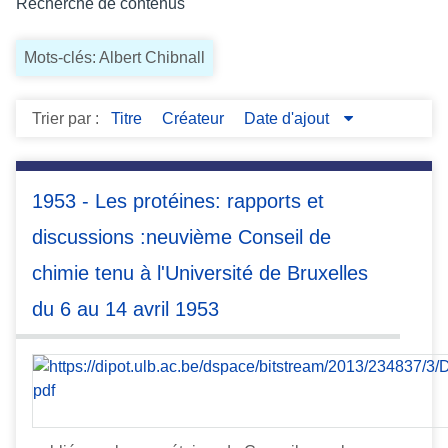
Recherche de contenus
c
i
Mots-clés: Albert Chibnall
p
a
l
Trier par :
Titre
Créateur
Date d'ajout
1953 - Les protéines: rapports et
discussions :neuvième Conseil de
chimie tenu à l'Université de Bruxelles
du 6 au 14 avril 1953