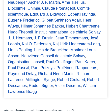
Neuberger
,
Archer J. P. Martin
,
Arne Tiselius
,
Biochimie
,
Chimie
,
Claude Fromageot
,
Comité
scientifique
,
Edouard J. Bigwood
,
Egbert Havinga
,
Eugène Fredericq
,
Gilbert Smithson Adair
,
Henri
Wuyts
,
Hilmar Johannes Backer
,
Hubert Chantrenne
,
Hugo Theorell
,
Institut international de chimie Solvay
,
J. J. Hermans
,
J. P. Dustin
,
Jean Timmermans
,
José
Leonis
,
Kai O. Pedersen
,
Kaj Ulrik Linderstrom-Lang
,
Linus Pauling
,
Lucia de Brouckère
,
Mortimer Louis
Anson
,
Neuvième Conseil de chimie Solvay
,
Organisation conseil
,
Paul Goldfinger
,
Paul Karrer
,
Paul Pascal
,
Paul Putzeys
,
Protéines
,
Rapporteurs
,
Raymond Defay
,
Richard Henri Martin
,
Richard
Laurence Millington Synge
,
Robert Crokaert
,
Robert
Descamps
,
Rudolf Signer
,
Victor Desreux
,
William
Lawrence Bragg
Formats de sortie
atom
,
dcmes-xml
,
json
,
omeka-xml
,
rss2