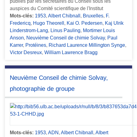
publiés par les secrétaires du Conseil sous les
auspices du Comité scientifique de l'Institut
Mots-clés:
1953
,
Albert Chibnall
,
Bruxelles
,
F.
Fredericq
,
Hugo Theorell
,
Kai O. Pedersen
,
Kaj Ulrik
Linderstrom-Lang
,
Linus Pauling
,
Mortimer Louis
Anson
,
Neuvième Conseil de chimie Solvay
,
Paul
Karrer
,
Protéines
,
Richard Laurence Millington Synge
,
Victor Desreux
,
William Lawrence Bragg
Neuvième Conseil de chimie Solvay,
photographie de groupe
Mots-clés:
1953
,
ADN
,
Albert Chibnall
,
Albert