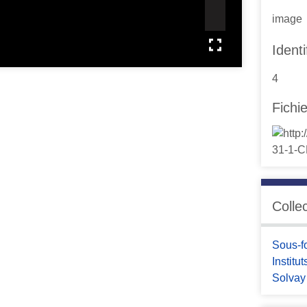
image
Identi
4
Fichi
Colle
Sous-f
Institu
Solvay