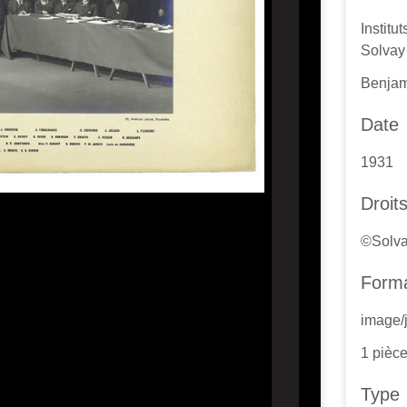
Institu
Solvay
Benjam
Date
1931
Droit
©Solva
Form
image/
1 pièc
Type