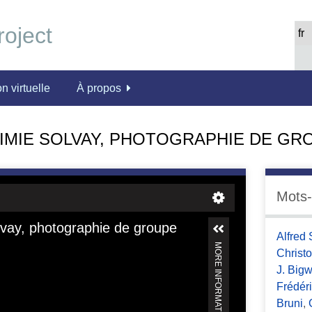
n virtuelle
À propos
IMIE SOLVAY, PHOTOGRAPHIE DE GR
Mots-
Alfred 
Christ
J. Big
Frédér
Bruni
,