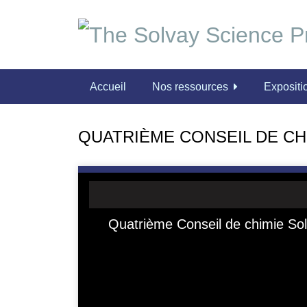
P
a
s
s
e
Accueil
Nos ressources
Expositio
r
a
u
QUATRIÈME CONSEIL DE CH
c
o
n
t
e
n
u
p
r
i
n