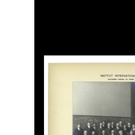
c
i
p
a
l