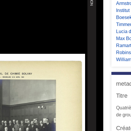
Armstr
Institu
Boese
Timme
Lucia 
Max Bo
Ramar
Robin
Willia
meta
Titre
Quatri
de gro
Créat