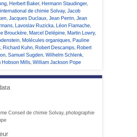
ong
,
Herbert Baker
,
Hermann Staudinger
,
t international de chimie Solvay
,
Jacob
ken
,
Jacques Duclaux
,
Jean Perrin
,
Jean
rmans
,
Lavoslav Ruzicka
,
Léon Flamache
,
de Brouckère
,
Marcel Delépine
,
Martin Lowry
,
denstein
,
Molécules organiques
,
Pauline
t
,
Richard Kuhn
,
Robert Descamps
,
Robert
son
,
Samuel Sugden
,
Wilhelm Schlenk
,
m Hobson Mills
,
William Jackson Pope
data
ème Conseil de chimie Solvay, photographie
upe
eur