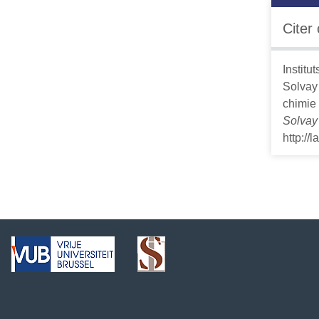
Citer
Institu
Solvay
chimie
Solvay
http://