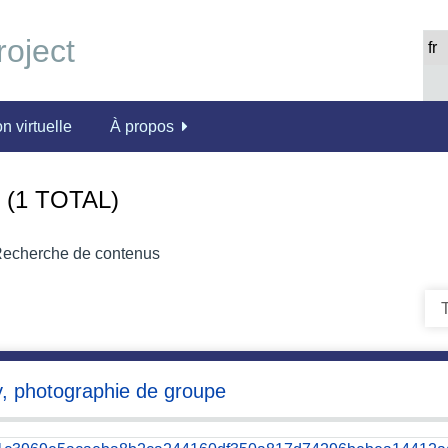
n virtuelle
À propos
(1 TOTAL)
echerche de contenus
T
y, photographie de groupe