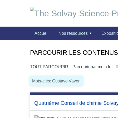
P
a
s
s
e
Accueil
Nos ressources
Expositio
r
a
u
PARCOURIR LES CONTENUS 
c
o
n
TOUT PARCOURIR
Parcourir par mot-clé
R
t
e
Mots-clés: Gustave Vavon
n
u
p
Quatrième Conseil de chimie Solva
r
i
n