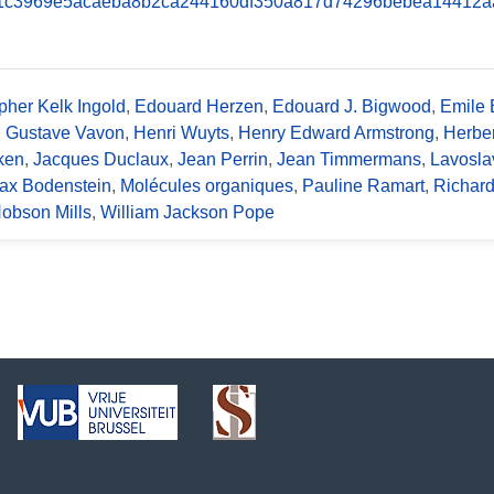
pher Kelk Ingold
,
Edouard Herzen
,
Edouard J. Bigwood
,
Emile 
,
Gustave Vavon
,
Henri Wuyts
,
Henry Edward Armstrong
,
Herber
ken
,
Jacques Duclaux
,
Jean Perrin
,
Jean Timmermans
,
Lavosla
ax Bodenstein
,
Molécules organiques
,
Pauline Ramart
,
Richar
Hobson Mills
,
William Jackson Pope