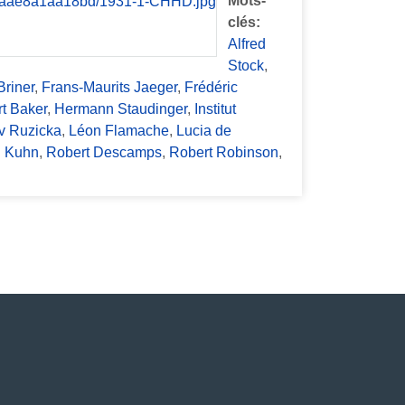
Mots-
clés:
Alfred
Stock
,
Briner
,
Frans-Maurits Jaeger
,
Frédéric
t Baker
,
Hermann Staudinger
,
Institut
v Ruzicka
,
Léon Flamache
,
Lucia de
d Kuhn
,
Robert Descamps
,
Robert Robinson
,