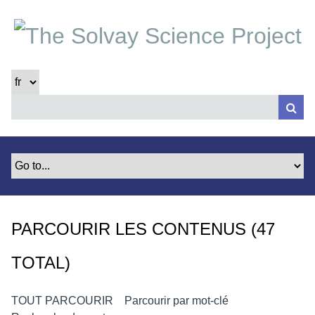
P
a
s
s
e
r
a
u
c
o
n
t
e
PARCOURIR LES CONTENUS (47
n
u
TOTAL)
p
r
i
TOUT PARCOURIR
Parcourir par mot-clé
n