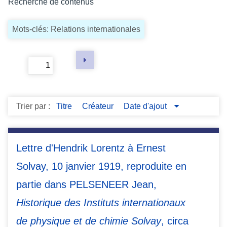
Recherche de contenus
c
i
Mots-clés: Relations internationales
p
a
l
Page
of 2
Trier par :
Titre
Créateur
Date d'ajout
Lettre d'Hendrik Lorentz à Ernest
Solvay, 10 janvier 1919, reproduite en
partie dans PELSENEER Jean,
Historique des Instituts internationaux
de physique et de chimie Solvay
, circa