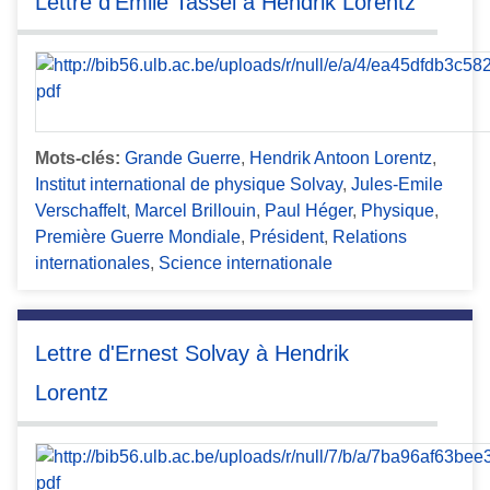
Lettre d’Émile Tassel à Hendrik Lorentz
Mots-clés:
Grande Guerre
,
Hendrik Antoon Lorentz
,
Institut international de physique Solvay
,
Jules-Emile
Verschaffelt
,
Marcel Brillouin
,
Paul Héger
,
Physique
,
Première Guerre Mondiale
,
Président
,
Relations
internationales
,
Science internationale
Lettre d'Ernest Solvay à Hendrik
Lorentz