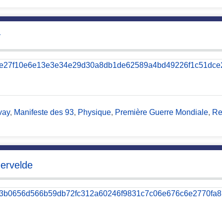
y
vay
,
Manifeste des 93
,
Physique
,
Première Guerre Mondiale
,
Re
dervelde