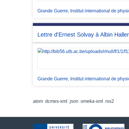
Grande Guerre
,
Institut international de phy
Lettre d'Ernest Solvay à Albin Haller
Grande Guerre
,
Institut international de phy
Formats de sortie
atom
,
dcmes-xml
,
json
,
omeka-xml
,
rss2