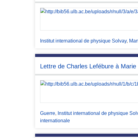
c
i
p
a
l
Institut international de physique Solvay
,
Man
Lettre de Charles Lefébure à Marie
Guerre
,
Institut international de physique Sol
internationale