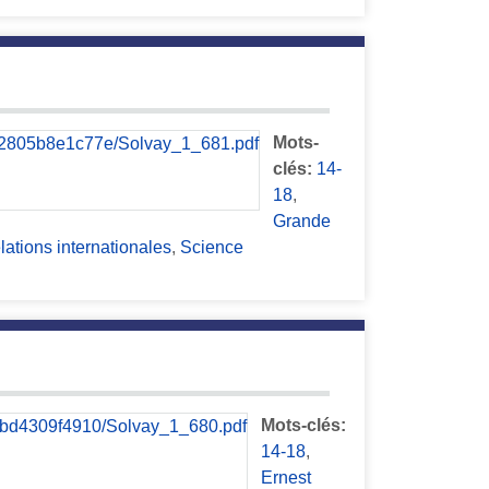
Mots-
clés:
14-
18
,
Grande
lations internationales
,
Science
Mots-clés:
14-18
,
Ernest