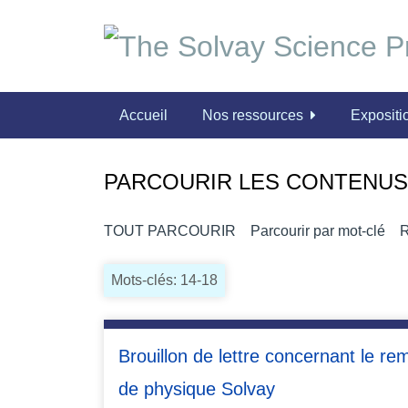
P
a
s
s
e
Accueil
Nos ressources
Expositio
r
a
u
PARCOURIR LES CONTENUS 
c
o
n
TOUT PARCOURIR
Parcourir par mot-clé
R
t
e
Mots-clés: 14-18
n
u
p
Brouillon de lettre concernant le r
r
i
de physique Solvay
n