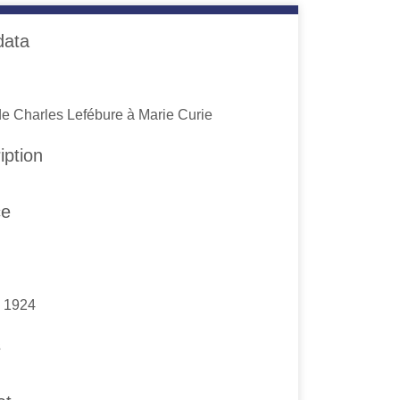
data
de Charles Lefébure à Marie Curie
iption
ce
l 1924
s