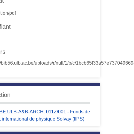
at
tion/pdf
fiant
ers
ction
BE.ULB-A&B-ARCH. 011Z/001 - Fonds de
tut international de physique Solvay (IIPS)