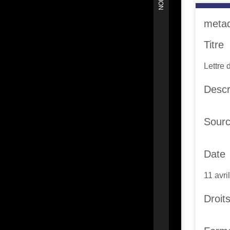
meta
Titre
Lettre 
Descr
Sour
Date
11 avri
Droit