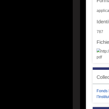
Form
applica
Identi
787
Fichi
Colle
Fonds 
l'Insti