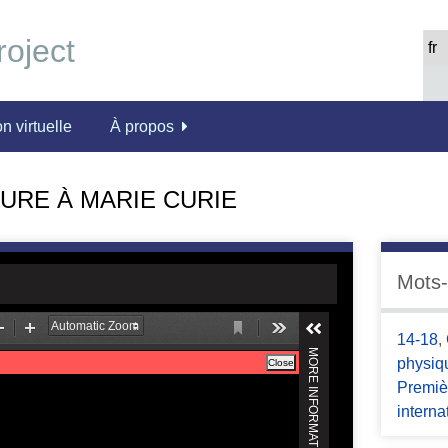
n virtuelle
À propos
URE À MARIE CURIE
Mots-
14-18
,
physiq
Premiè
interna