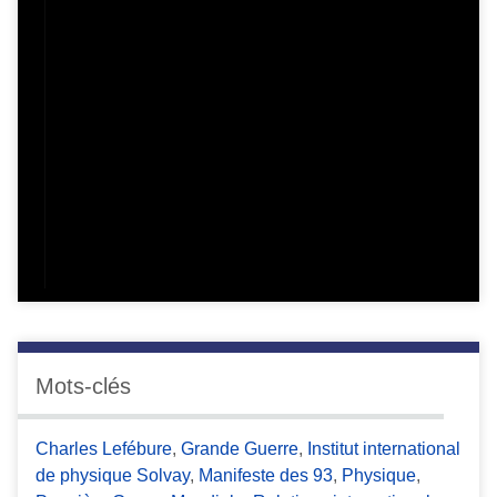
Mots-clés
Charles Lefébure
,
Grande Guerre
,
Institut international
de physique Solvay
,
Manifeste des 93
,
Physique
,