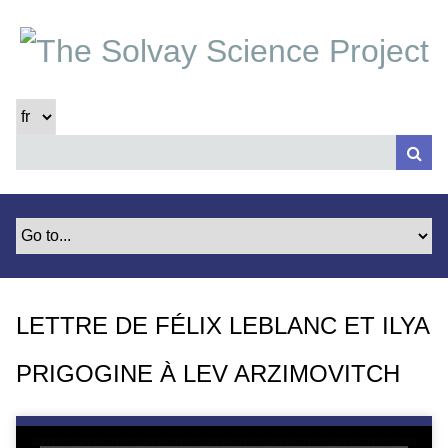
P
a
s
s
e
r
a
u
c
o
n
t
e
LETTRE DE FÉLIX LEBLANC ET ILYA
n
u
PRIGOGINE À LEV ARZIMOVITCH
p
r
i
n