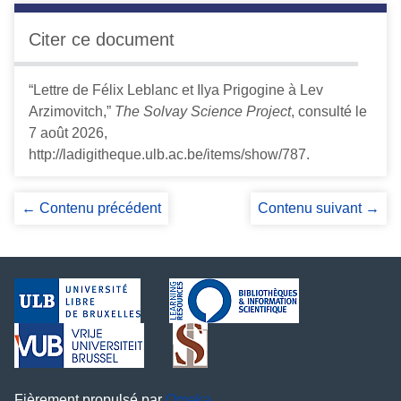
Citer ce document
“Lettre de Félix Leblanc et Ilya Prigogine à Lev
Arzimovitch,”
The Solvay Science Project
, consulté le
7 août 2026,
http://ladigitheque.ulb.ac.be/items/show/787
.
← Contenu précédent
Contenu suivant →
Fièrement propulsé par
Omeka
.