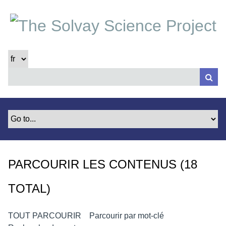
P
a
s
s
e
r
a
u
c
o
n
t
e
PARCOURIR LES CONTENUS (18
n
u
TOTAL)
p
r
i
TOUT PARCOURIR
Parcourir par mot-clé
n