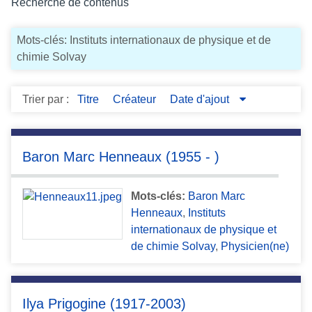
Recherche de contenus
c
i
Mots-clés: Instituts internationaux de physique et de
p
chimie Solvay
a
l
Trier par :
Titre
Créateur
Date d'ajout
Baron Marc Henneaux (1955 - )
Mots-clés:
Baron Marc
Henneaux
,
Instituts
internationaux de physique et
de chimie Solvay
,
Physicien(ne)
Ilya Prigogine (1917-2003)