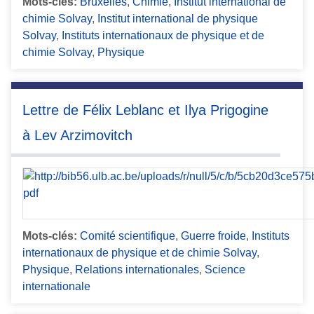
Mots-clés:
Bruxelles
,
Chimie
,
Institut international de
chimie Solvay
,
Institut international de physique
Solvay
,
Instituts internationaux de physique et de
chimie Solvay
,
Physique
Lettre de Félix Leblanc et Ilya Prigogine
à Lev Arzimovitch
Mots-clés:
Comité scientifique
,
Guerre froide
,
Instituts
internationaux de physique et de chimie Solvay
,
Physique
,
Relations internationales
,
Science
internationale