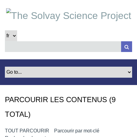
P
a
s
s
e
r
a
u
c
o
n
t
e
PARCOURIR LES CONTENUS (9
n
u
TOTAL)
p
r
i
TOUT PARCOURIR
Parcourir par mot-clé
n