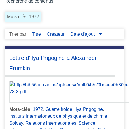
Recherche de contenus
c
i
Mots-clés: 1972
p
a
l
Trier par :
Titre
Créateur
Date d'ajout
Lettre d'Ilya Prigogine à Alexander
Frumkin
Mots-clés:
1972
,
Guerre froide
,
Ilya Prigogine
,
Instituts internationaux de physique et de chimie
Solvay
,
Relations internationales
,
Science