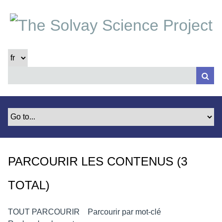
P
a
s
s
e
r
a
u
c
o
n
t
e
PARCOURIR LES CONTENUS (3
n
u
TOTAL)
p
r
i
TOUT PARCOURIR
Parcourir par mot-clé
n