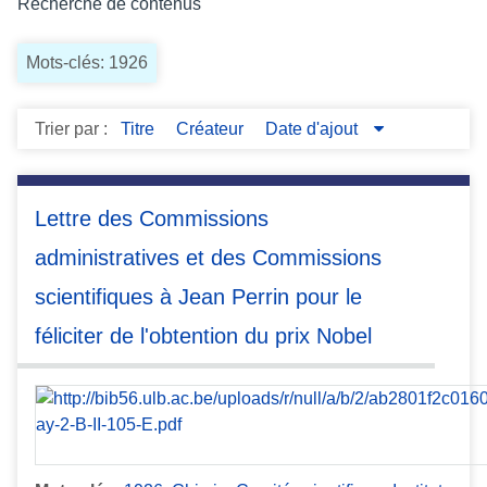
Recherche de contenus
c
i
Mots-clés: 1926
p
a
l
Trier par :
Titre
Créateur
Date d'ajout
Lettre des Commissions
administratives et des Commissions
scientifiques à Jean Perrin pour le
féliciter de l'obtention du prix Nobel