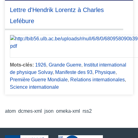
Lettre d'Hendrik Lorentz à Charles
Lefébure
Mots-clés:
1926
,
Grande Guerre
,
Institut international
de physique Solvay
,
Manifeste des 93
,
Physique
,
Première Guerre Mondiale
,
Relations internationales
,
Science internationale
Formats de sortie
atom
,
dcmes-xml
,
json
,
omeka-xml
,
rss2