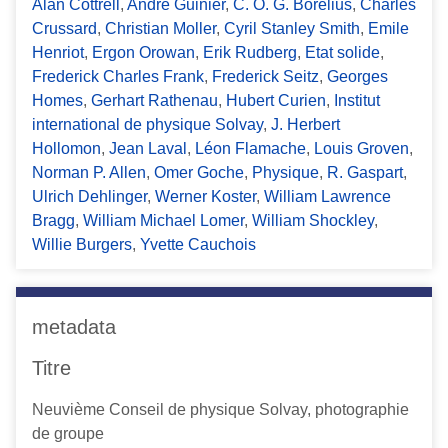
Alan Cottrell
,
André Guinier
,
C. O. G. Borelius
,
Charles
Crussard
,
Christian Moller
,
Cyril Stanley Smith
,
Emile
Henriot
,
Ergon Orowan
,
Erik Rudberg
,
Etat solide
,
Frederick Charles Frank
,
Frederick Seitz
,
Georges
Homes
,
Gerhart Rathenau
,
Hubert Curien
,
Institut
international de physique Solvay
,
J. Herbert
Hollomon
,
Jean Laval
,
Léon Flamache
,
Louis Groven
,
Norman P. Allen
,
Omer Goche
,
Physique
,
R. Gaspart
,
Ulrich Dehlinger
,
Werner Koster
,
William Lawrence
Bragg
,
William Michael Lomer
,
William Shockley
,
Willie Burgers
,
Yvette Cauchois
metadata
Titre
Neuvième Conseil de physique Solvay, photographie
de groupe