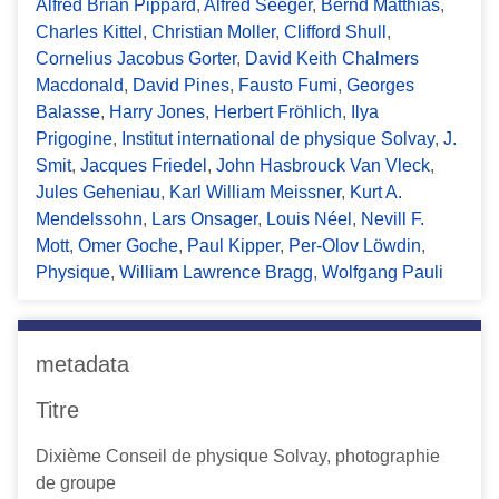
Alfred Brian Pippard
,
Alfred Seeger
,
Bernd Matthias
,
Charles Kittel
,
Christian Moller
,
Clifford Shull
,
Cornelius Jacobus Gorter
,
David Keith Chalmers
Macdonald
,
David Pines
,
Fausto Fumi
,
Georges
Balasse
,
Harry Jones
,
Herbert Fröhlich
,
Ilya
Prigogine
,
Institut international de physique Solvay
,
J.
Smit
,
Jacques Friedel
,
John Hasbrouck Van Vleck
,
Jules Geheniau
,
Karl William Meissner
,
Kurt A.
Mendelssohn
,
Lars Onsager
,
Louis Néel
,
Nevill F.
Mott
,
Omer Goche
,
Paul Kipper
,
Per-Olov Löwdin
,
Physique
,
William Lawrence Bragg
,
Wolfgang Pauli
metadata
Titre
Dixième Conseil de physique Solvay, photographie
de groupe