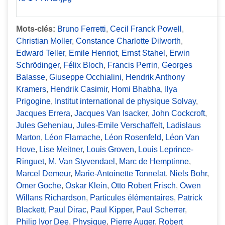
Mots-clés:
Bruno Ferretti
,
Cecil Franck Powell
,
Christian Moller
,
Constance Charlotte Dilworth
,
Edward Teller
,
Emile Henriot
,
Ernst Stahel
,
Erwin
Schrödinger
,
Félix Bloch
,
Francis Perrin
,
Georges
Balasse
,
Giuseppe Occhialini
,
Hendrik Anthony
Kramers
,
Hendrik Casimir
,
Homi Bhabha
,
Ilya
Prigogine
,
Institut international de physique Solvay
,
Jacques Errera
,
Jacques Van Isacker
,
John Cockcroft
,
Jules Geheniau
,
Jules-Emile Verschaffelt
,
Ladislaus
Marton
,
Léon Flamache
,
Léon Rosenfeld
,
Léon Van
Hove
,
Lise Meitner
,
Louis Groven
,
Louis Leprince-
Ringuet
,
M. Van Styvendael
,
Marc de Hemptinne
,
Marcel Demeur
,
Marie-Antoinette Tonnelat
,
Niels Bohr
,
Omer Goche
,
Oskar Klein
,
Otto Robert Frisch
,
Owen
Willans Richardson
,
Particules élémentaires
,
Patrick
Blackett
,
Paul Dirac
,
Paul Kipper
,
Paul Scherrer
,
Philip Ivor Dee
,
Physique
,
Pierre Auger
,
Robert