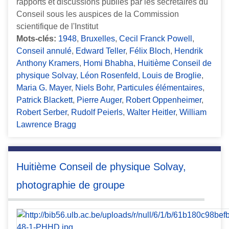
rapports et discussions publiés par les secrétaires du
Conseil sous les auspices de la Commission
scientifique de l'Institut
Mots-clés:
1948
,
Bruxelles
,
Cecil Franck Powell
,
Conseil annulé
,
Edward Teller
,
Félix Bloch
,
Hendrik
Anthony Kramers
,
Homi Bhabha
,
Huitième Conseil de
physique Solvay
,
Léon Rosenfeld
,
Louis de Broglie
,
Maria G. Mayer
,
Niels Bohr
,
Particules élémentaires
,
Patrick Blackett
,
Pierre Auger
,
Robert Oppenheimer
,
Robert Serber
,
Rudolf Peierls
,
Walter Heitler
,
William
Lawrence Bragg
Huitième Conseil de physique Solvay,
photographie de groupe