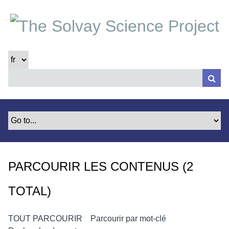
P
a
s
s
e
r
a
u
c
o
n
t
e
PARCOURIR LES CONTENUS (2
n
u
TOTAL)
p
r
i
TOUT PARCOURIR
Parcourir par mot-clé
n