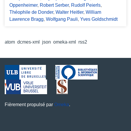
Oppenheimer
,
Robert Serber
,
Rudolf Peierls
,
Théophile de Donder
,
Walter Heitler
,
William
Lawrence Bragg
,
Wolfgang Pauli
,
Yves Goldschmidt
Formats de sortie
atom
,
dcmes-xml
,
json
,
omeka-xml
,
rss2
Fièrement propulsé par
Omeka
.