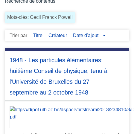
Recherche de contenus
c
i
Mots-clés: Cecil Franck Powell
p
a
l
Trier par :
Titre
Créateur
Date d'ajout
1948 - Les particules élémentaires:
huitième Conseil de physique, tenu à
l'Université de Bruxelles du 27
septembre au 2 octobre 1948