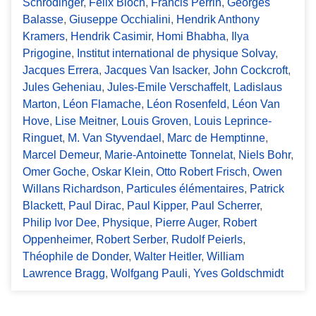
Schrödinger
,
Félix Bloch
,
Francis Perrin
,
Georges
Balasse
,
Giuseppe Occhialini
,
Hendrik Anthony
Kramers
,
Hendrik Casimir
,
Homi Bhabha
,
Ilya
Prigogine
,
Institut international de physique Solvay
,
Jacques Errera
,
Jacques Van Isacker
,
John Cockcroft
,
Jules Geheniau
,
Jules-Emile Verschaffelt
,
Ladislaus
Marton
,
Léon Flamache
,
Léon Rosenfeld
,
Léon Van
Hove
,
Lise Meitner
,
Louis Groven
,
Louis Leprince-
Ringuet
,
M. Van Styvendael
,
Marc de Hemptinne
,
Marcel Demeur
,
Marie-Antoinette Tonnelat
,
Niels Bohr
,
Omer Goche
,
Oskar Klein
,
Otto Robert Frisch
,
Owen
Willans Richardson
,
Particules élémentaires
,
Patrick
Blackett
,
Paul Dirac
,
Paul Kipper
,
Paul Scherrer
,
Philip Ivor Dee
,
Physique
,
Pierre Auger
,
Robert
Oppenheimer
,
Robert Serber
,
Rudolf Peierls
,
Théophile de Donder
,
Walter Heitler
,
William
Lawrence Bragg
,
Wolfgang Pauli
,
Yves Goldschmidt
Formats de sortie