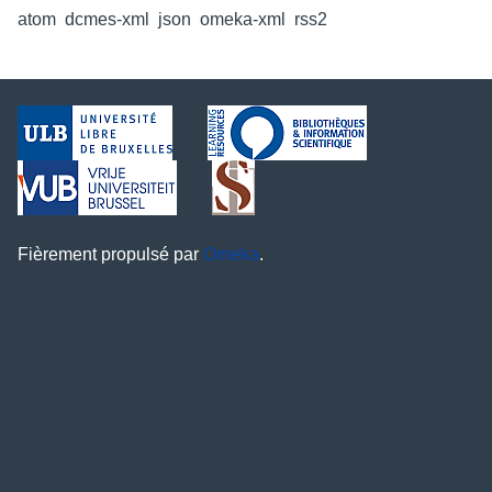
atom
,
dcmes-xml
,
json
,
omeka-xml
,
rss2
Fièrement propulsé par
Omeka
.