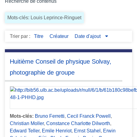
Recherche de contenus
c
i
Mots-clés: Louis Leprince-Ringuet
p
a
l
Trier par :
Titre
Créateur
Date d'ajout
Huitième Conseil de physique Solvay,
photographie de groupe
Mots-clés:
Bruno Ferretti
,
Cecil Franck Powell
,
Christian Moller
,
Constance Charlotte Dilworth
,
Edward Teller
,
Emile Henriot
,
Ernst Stahel
,
Erwin