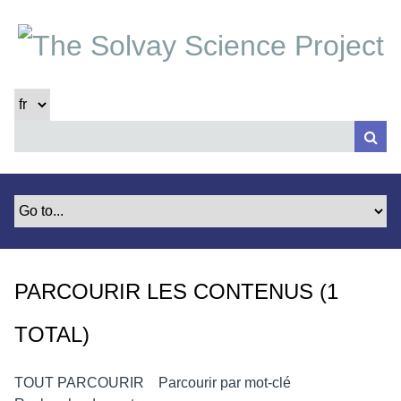
P
a
s
s
e
r
a
u
c
o
n
t
e
PARCOURIR LES CONTENUS (1
n
u
TOTAL)
p
r
i
TOUT PARCOURIR
Parcourir par mot-clé
n