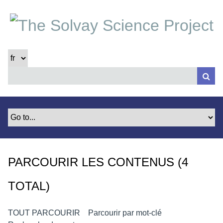
P
a
s
s
e
r
a
u
c
o
n
t
e
PARCOURIR LES CONTENUS (4
n
u
TOTAL)
p
r
i
TOUT PARCOURIR
Parcourir par mot-clé
n