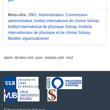
Mots-clés:
1961
,
Administration
,
Commission
administrative
,
Institut international de chimie Solvay
,
Institut international de physique Solvay
,
Instituts
internationaux de physique et de chimie Solvay
,
Modèle organisationnel
Formats de sortie
atom
,
dcmes-xml
,
json
,
omeka-xml
,
rss2