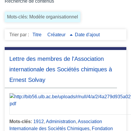
Recherche de contenus
c
i
Mots-clés: Modèle organisationnel
p
a
l
Trier par :
Titre
Créateur
Date d'ajout
Lettre des membres de l'Association
internationale des Sociétés chimiques à
Ernest Solvay
Mots-clés:
1912
,
Administration
,
Association
Internationale des Sociétés Chimiques
,
Fondation