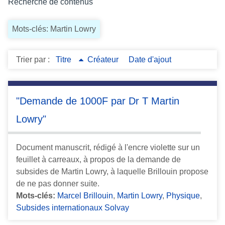
Recherche de contenus
c
i
Mots-clés: Martin Lowry
p
a
l
Trier par :
Titre
Créateur
Date d'ajout
"Demande de 1000F par Dr T Martin
Lowry"
Document manuscrit, rédigé à l'encre violette sur un
feuillet à carreaux, à propos de la demande de
subsides de Martin Lowry, à laquelle Brillouin propose
de ne pas donner suite.
Mots-clés:
Marcel Brillouin
,
Martin Lowry
,
Physique
,
Subsides internationaux Solvay