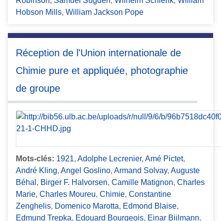
Robinson
,
Samuel Sugden
,
Wilhelm Schlenk
,
William
Hobson Mills
,
William Jackson Pope
Réception de l'Union internationale de
Chimie pure et appliquée, photographie
de groupe
Mots-clés:
1921
,
Adolphe Lecrenier
,
Amé Pictet
,
André Kling
,
Angel Goslino
,
Armand Solvay
,
Auguste
Béhal
,
Birger F. Halvorsen
,
Camille Matignon
,
Charles
Marie
,
Charles Moureu
,
Chimie
,
Constantine
Zenghelis
,
Domenico Marotta
,
Edmond Blaise
,
Edmund Trepka
,
Edouard Bourgeois
,
Einar Biilmann
,