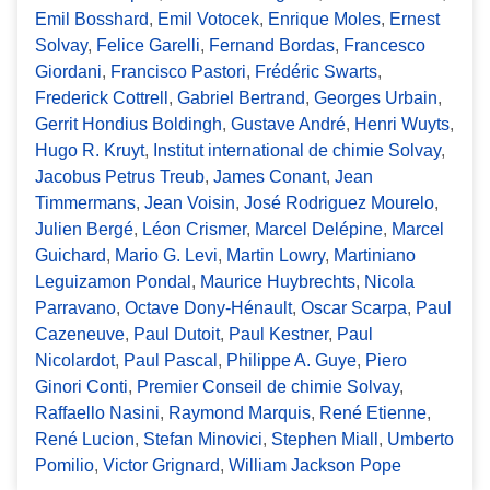
Emil Bosshard
,
Emil Votocek
,
Enrique Moles
,
Ernest
Solvay
,
Felice Garelli
,
Fernand Bordas
,
Francesco
Giordani
,
Francisco Pastori
,
Frédéric Swarts
,
Frederick Cottrell
,
Gabriel Bertrand
,
Georges Urbain
,
Gerrit Hondius Boldingh
,
Gustave André
,
Henri Wuyts
,
Hugo R. Kruyt
,
Institut international de chimie Solvay
,
Jacobus Petrus Treub
,
James Conant
,
Jean
Timmermans
,
Jean Voisin
,
José Rodriguez Mourelo
,
Julien Bergé
,
Léon Crismer
,
Marcel Delépine
,
Marcel
Guichard
,
Mario G. Levi
,
Martin Lowry
,
Martiniano
Leguizamon Pondal
,
Maurice Huybrechts
,
Nicola
Parravano
,
Octave Dony-Hénault
,
Oscar Scarpa
,
Paul
Cazeneuve
,
Paul Dutoit
,
Paul Kestner
,
Paul
Nicolardot
,
Paul Pascal
,
Philippe A. Guye
,
Piero
Ginori Conti
,
Premier Conseil de chimie Solvay
,
Raffaello Nasini
,
Raymond Marquis
,
René Etienne
,
René Lucion
,
Stefan Minovici
,
Stephen Miall
,
Umberto
Pomilio
,
Victor Grignard
,
William Jackson Pope