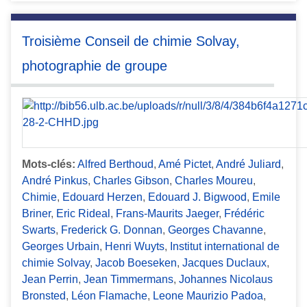
Troisième Conseil de chimie Solvay,
photographie de groupe
Mots-clés:
Alfred Berthoud
,
Amé Pictet
,
André Juliard
,
André Pinkus
,
Charles Gibson
,
Charles Moureu
,
Chimie
,
Edouard Herzen
,
Edouard J. Bigwood
,
Emile
Briner
,
Eric Rideal
,
Frans-Maurits Jaeger
,
Frédéric
Swarts
,
Frederick G. Donnan
,
Georges Chavanne
,
Georges Urbain
,
Henri Wuyts
,
Institut international de
chimie Solvay
,
Jacob Boeseken
,
Jacques Duclaux
,
Jean Perrin
,
Jean Timmermans
,
Johannes Nicolaus
Bronsted
,
Léon Flamache
,
Leone Maurizio Padoa
,