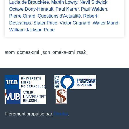
Lucia de Brouckère
,
Martin Lowry
,
Nevil Sidwick
,
Octave Dony-Hénault
,
Paul Karrer
,
Paul Walden
,
Pierre Girard
,
Questions d'Actualité
,
Robert
Descamps
,
Slater Price
,
Victor Grignard
,
Walter Mund
,
William Jackson Pope
Formats de sortie
atom
,
dcmes-xml
,
json
,
omeka-xml
,
rss2
Fièrement propulsé par
Omeka
.