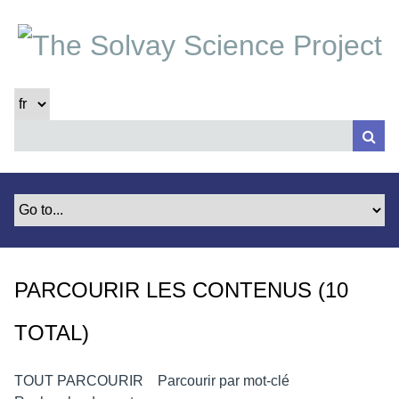
P
a
s
s
e
r
a
u
c
o
n
t
e
PARCOURIR LES CONTENUS (10
n
u
TOTAL)
p
r
i
TOUT PARCOURIR
Parcourir par mot-clé
n