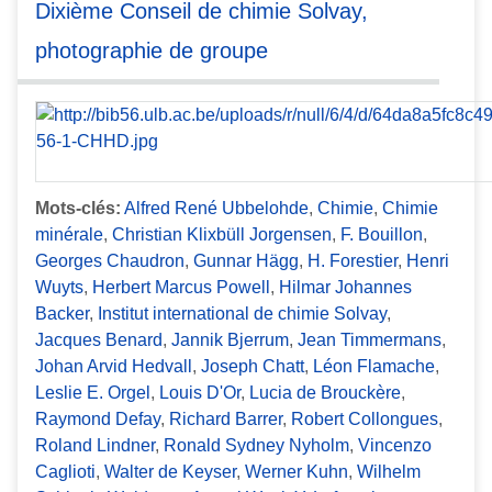
Dixième Conseil de chimie Solvay,
photographie de groupe
Mots-clés:
Alfred René Ubbelohde
,
Chimie
,
Chimie
minérale
,
Christian Klixbüll Jorgensen
,
F. Bouillon
,
Georges Chaudron
,
Gunnar Hägg
,
H. Forestier
,
Henri
Wuyts
,
Herbert Marcus Powell
,
Hilmar Johannes
Backer
,
Institut international de chimie Solvay
,
Jacques Benard
,
Jannik Bjerrum
,
Jean Timmermans
,
Johan Arvid Hedvall
,
Joseph Chatt
,
Léon Flamache
,
Leslie E. Orgel
,
Louis D'Or
,
Lucia de Brouckère
,
Raymond Defay
,
Richard Barrer
,
Robert Collongues
,
Roland Lindner
,
Ronald Sydney Nyholm
,
Vincenzo
Caglioti
,
Walter de Keyser
,
Werner Kuhn
,
Wilhelm