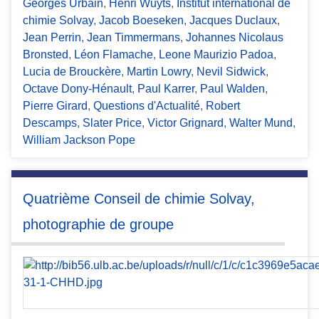
Georges Urbain
,
Henri Wuyts
,
Institut international de
chimie Solvay
,
Jacob Boeseken
,
Jacques Duclaux
,
Jean Perrin
,
Jean Timmermans
,
Johannes Nicolaus
Bronsted
,
Léon Flamache
,
Leone Maurizio Padoa
,
Lucia de Brouckère
,
Martin Lowry
,
Nevil Sidwick
,
Octave Dony-Hénault
,
Paul Karrer
,
Paul Walden
,
Pierre Girard
,
Questions d'Actualité
,
Robert
Descamps
,
Slater Price
,
Victor Grignard
,
Walter Mund
,
William Jackson Pope
Quatrième Conseil de chimie Solvay,
photographie de groupe