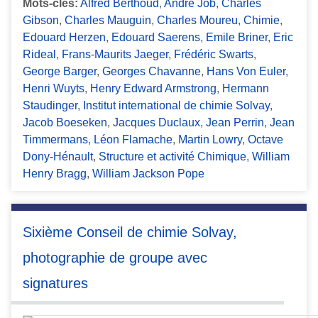
Mots-clés:
Alfred Berthoud
,
André Job
,
Charles
Gibson
,
Charles Mauguin
,
Charles Moureu
,
Chimie
,
Edouard Herzen
,
Edouard Saerens
,
Emile Briner
,
Eric
Rideal
,
Frans-Maurits Jaeger
,
Frédéric Swarts
,
George Barger
,
Georges Chavanne
,
Hans Von Euler
,
Henri Wuyts
,
Henry Edward Armstrong
,
Hermann
Staudinger
,
Institut international de chimie Solvay
,
Jacob Boeseken
,
Jacques Duclaux
,
Jean Perrin
,
Jean
Timmermans
,
Léon Flamache
,
Martin Lowry
,
Octave
Dony-Hénault
,
Structure et activité Chimique
,
William
Henry Bragg
,
William Jackson Pope
Sixième Conseil de chimie Solvay,
photographie de groupe avec
signatures