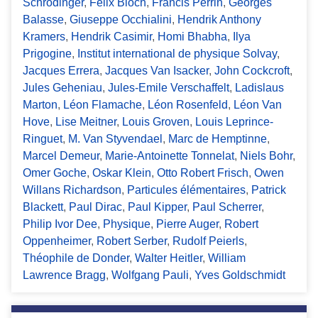
Schrödinger
,
Félix Bloch
,
Francis Perrin
,
Georges
Balasse
,
Giuseppe Occhialini
,
Hendrik Anthony
Kramers
,
Hendrik Casimir
,
Homi Bhabha
,
Ilya
Prigogine
,
Institut international de physique Solvay
,
Jacques Errera
,
Jacques Van Isacker
,
John Cockcroft
,
Jules Geheniau
,
Jules-Emile Verschaffelt
,
Ladislaus
Marton
,
Léon Flamache
,
Léon Rosenfeld
,
Léon Van
Hove
,
Lise Meitner
,
Louis Groven
,
Louis Leprince-
Ringuet
,
M. Van Styvendael
,
Marc de Hemptinne
,
Marcel Demeur
,
Marie-Antoinette Tonnelat
,
Niels Bohr
,
Omer Goche
,
Oskar Klein
,
Otto Robert Frisch
,
Owen
Willans Richardson
,
Particules élémentaires
,
Patrick
Blackett
,
Paul Dirac
,
Paul Kipper
,
Paul Scherrer
,
Philip Ivor Dee
,
Physique
,
Pierre Auger
,
Robert
Oppenheimer
,
Robert Serber
,
Rudolf Peierls
,
Théophile de Donder
,
Walter Heitler
,
William
Lawrence Bragg
,
Wolfgang Pauli
,
Yves Goldschmidt