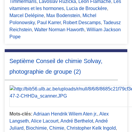
Timmermans
,
Lavoslav Ruzicka
,
Léon Flamache
,
Les
vitamines et les hormones
,
Lucia de Brouckère
,
Marcel Delépine
,
Max Bodenstein
,
Michel
Polonowsky
,
Paul Karrer
,
Robert Descamps
,
Tadeusz
Reichstein
,
Walter Norman Haworth
,
William Jackson
Pope
Septième Conseil de chimie Solvay,
photographie de groupe (2)
Mots-clés:
Adriaan Hendrik Wilem Aten jr.
,
Alex
Langseth
,
Alice Lacourt
,
André Berthelot
,
André
Juliard
,
Biochimie
,
Chimie
,
Christopher Kelk Ingold
,