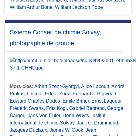
William Arthur Bone
,
William Jackson Pope
Sixième Conseil de chimie Solvay,
photographie de groupe
Mots-clés:
Albert Szent-Gyorgyi
,
Alice Lacourt
,
André
Pinkus
,
Chimie
,
Edgar Zunz
,
Edouard J. Bigwood
,
Edward Charles Dodds
,
Emile Briner
,
Ernst Laqueur
,
Frédéric Swarts
,
Fritz Kögl
,
Gabriel Bertrand
,
George
Barger
,
Hans Von Euler
,
Henri Wuyts
,
Institut
international de chimie Solvay
,
Jack C. Drummond
,
Jacques Duclaux
,
James W. Cook
,
Jean