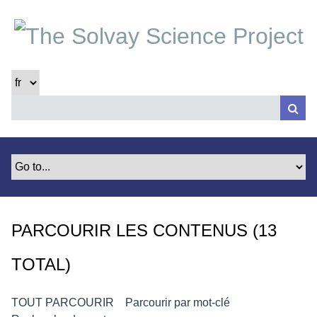
P
a
s
s
e
r
a
u
c
o
n
t
e
PARCOURIR LES CONTENUS (13
n
u
TOTAL)
p
r
i
TOUT PARCOURIR
Parcourir par mot-clé
n