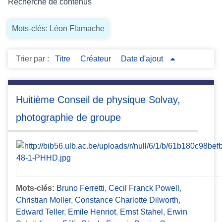
Recherche de contenus
c
i
Mots-clés: Léon Flamache
p
a
l
Trier par :
Titre
Créateur
Date d'ajout
Huitième Conseil de physique Solvay,
photographie de groupe
Mots-clés:
Bruno Ferretti
,
Cecil Franck Powell
,
Christian Moller
,
Constance Charlotte Dilworth
,
Edward Teller
,
Emile Henriot
,
Ernst Stahel
,
Erwin