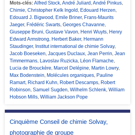
Mots-clés:
Alfred Stock
,
André Juliard
,
André Pinkus
,
Chimie
,
Christopher Kelk Ingold
,
Edouard Herzen
,
Edouard J. Bigwood
,
Emile Briner
,
Frans-Maurits
Jaeger
,
Frédéric Swarts
,
Georges Chavanne
,
Giuseppe Bruni
,
Gustave Vavon
,
Henri Wuyts
,
Henry
Edward Armstrong
,
Herbert Baker
,
Hermann
Staudinger
,
Institut international de chimie Solvay
,
Jacob Boeseken
,
Jacques Duclaux
,
Jean Perrin
,
Jean
Timmermans
,
Lavoslav Ruzicka
,
Léon Flamache
,
Lucia de Brouckère
,
Marcel Delépine
,
Martin Lowry
,
Max Bodenstein
,
Molécules organiques
,
Pauline
Ramart
,
Richard Kuhn
,
Robert Descamps
,
Robert
Robinson
,
Samuel Sugden
,
Wilhelm Schlenk
,
William
Hobson Mills
,
William Jackson Pope
Cinquième Conseil de chimie Solvay,
photographie de groupe