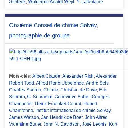
Schlenk
,
Woldemar Anatol Weyl
,
Y. Lafontaine
Onzième Conseil de chimie Solvay,
photographie de groupe
Mots-clés:
Albert Claude
,
Alexander Rich
,
Alexander
Robert Todd
,
Alfred René Ubbelohde
,
André Sels
,
Charles Sadron
,
Chimie
,
Christian de Duve
,
Eric
Schram
,
G. Schramm
,
Geneviève Aubel
,
Georges
Champetier
,
Heinz Fraenkel-Conrat
,
Hubert
Chantrenne
,
Institut international de chimie Solvay
,
James Watson
,
Jan Hendrik de Boer
,
John Alfred
Valentine Butler
,
John N. Davidson
,
José Leonis
,
Kurt