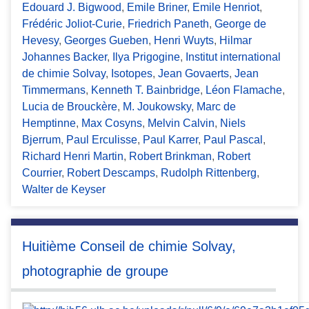
Edouard J. Bigwood
,
Emile Briner
,
Emile Henriot
,
Frédéric Joliot-Curie
,
Friedrich Paneth
,
George de
Hevesy
,
Georges Gueben
,
Henri Wuyts
,
Hilmar
Johannes Backer
,
Ilya Prigogine
,
Institut international
de chimie Solvay
,
Isotopes
,
Jean Govaerts
,
Jean
Timmermans
,
Kenneth T. Bainbridge
,
Léon Flamache
,
Lucia de Brouckère
,
M. Joukowsky
,
Marc de
Hemptinne
,
Max Cosyns
,
Melvin Calvin
,
Niels
Bjerrum
,
Paul Erculisse
,
Paul Karrer
,
Paul Pascal
,
Richard Henri Martin
,
Robert Brinkman
,
Robert
Courrier
,
Robert Descamps
,
Rudolph Rittenberg
,
Walter de Keyser
Huitième Conseil de chimie Solvay,
photographie de groupe