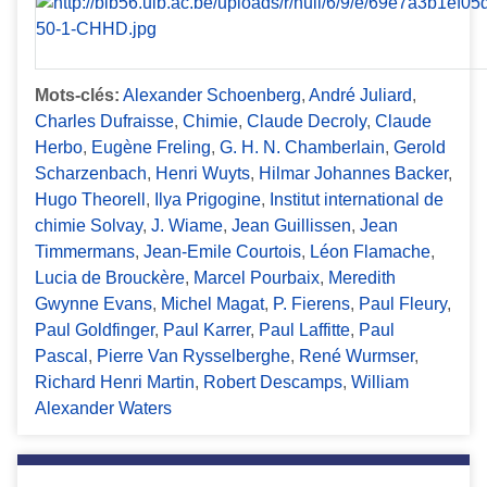
Mots-clés:
Alexander Schoenberg
,
André Juliard
,
Charles Dufraisse
,
Chimie
,
Claude Decroly
,
Claude
Herbo
,
Eugène Freling
,
G. H. N. Chamberlain
,
Gerold
Scharzenbach
,
Henri Wuyts
,
Hilmar Johannes Backer
,
Hugo Theorell
,
Ilya Prigogine
,
Institut international de
chimie Solvay
,
J. Wiame
,
Jean Guillissen
,
Jean
Timmermans
,
Jean-Emile Courtois
,
Léon Flamache
,
Lucia de Brouckère
,
Marcel Pourbaix
,
Meredith
Gwynne Evans
,
Michel Magat
,
P. Fierens
,
Paul Fleury
,
Paul Goldfinger
,
Paul Karrer
,
Paul Laffitte
,
Paul
Pascal
,
Pierre Van Rysselberghe
,
René Wurmser
,
Richard Henri Martin
,
Robert Descamps
,
William
Alexander Waters