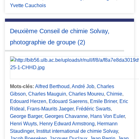
Yvette Cauchois
Deuxième Conseil de chimie Solvay,
photographie de groupe (2)
Mots-clés:
Alfred Berthoud
,
André Job
,
Charles
Gibson
,
Charles Mauguin
,
Charles Moureu
,
Chimie
,
Edouard Herzen
,
Edouard Saerens
,
Emile Briner
,
Eric
Rideal
,
Frans-Maurits Jaeger
,
Frédéric Swarts
,
George Barger
,
Georges Chavanne
,
Hans Von Euler
,
Henri Wuyts
,
Henry Edward Armstrong
,
Hermann
Staudinger
,
Institut international de chimie Solvay
,
Jacob Boeseken
,
Jacques Duclaux
,
Jean Perrin
,
Jean