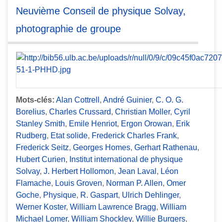
Neuvième Conseil de physique Solvay,
photographie de groupe
Mots-clés:
Alan Cottrell
,
André Guinier
,
C. O. G.
Borelius
,
Charles Crussard
,
Christian Moller
,
Cyril
Stanley Smith
,
Emile Henriot
,
Ergon Orowan
,
Erik
Rudberg
,
Etat solide
,
Frederick Charles Frank
,
Frederick Seitz
,
Georges Homes
,
Gerhart Rathenau
,
Hubert Curien
,
Institut international de physique
Solvay
,
J. Herbert Hollomon
,
Jean Laval
,
Léon
Flamache
,
Louis Groven
,
Norman P. Allen
,
Omer
Goche
,
Physique
,
R. Gaspart
,
Ulrich Dehlinger
,
Werner Koster
,
William Lawrence Bragg
,
William
Michael Lomer
,
William Shockley
,
Willie Burgers
,