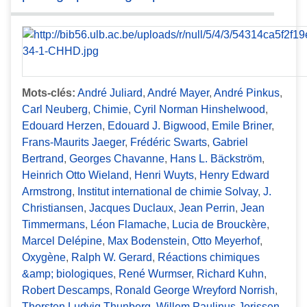
Mots-clés:
André Juliard
,
André Mayer
,
André Pinkus
,
Carl Neuberg
,
Chimie
,
Cyril Norman Hinshelwood
,
Edouard Herzen
,
Edouard J. Bigwood
,
Emile Briner
,
Frans-Maurits Jaeger
,
Frédéric Swarts
,
Gabriel
Bertrand
,
Georges Chavanne
,
Hans L. Bäckström
,
Heinrich Otto Wieland
,
Henri Wuyts
,
Henry Edward
Armstrong
,
Institut international de chimie Solvay
,
J.
Christiansen
,
Jacques Duclaux
,
Jean Perrin
,
Jean
Timmermans
,
Léon Flamache
,
Lucia de Brouckère
,
Marcel Delépine
,
Max Bodenstein
,
Otto Meyerhof
,
Oxygène
,
Ralph W. Gerard
,
Réactions chimiques
&amp; biologiques
,
René Wurmser
,
Richard Kuhn
,
Robert Descamps
,
Ronald George Wreyford Norrish
,
Thorsten Ludvig Thunberg
,
Willem Paulinus Jorissen
,