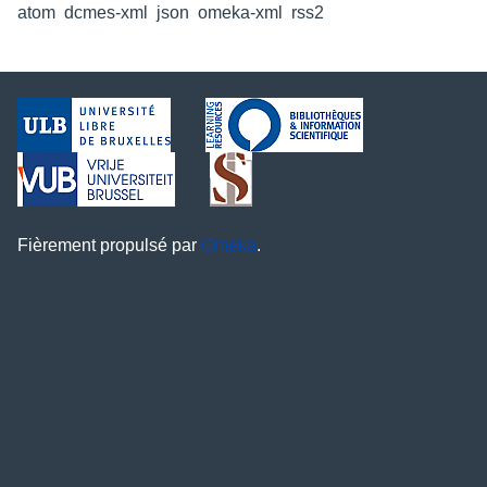
atom
,
dcmes-xml
,
json
,
omeka-xml
,
rss2
Fièrement propulsé par
Omeka
.