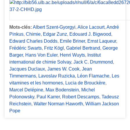
Mots-clés:
Albert Szent-Gyorgyi
,
Alice Lacourt
,
André
Pinkus
,
Chimie
,
Edgar Zunz
,
Edouard J. Bigwood
,
Edward Charles Dodds
,
Emile Briner
,
Ernst Laqueur
,
Frédéric Swarts
,
Fritz Kögl
,
Gabriel Bertrand
,
George
Barger
,
Hans Von Euler
,
Henri Wuyts
,
Institut
international de chimie Solvay
,
Jack C. Drummond
,
Jacques Duclaux
,
James W. Cook
,
Jean
Timmermans
,
Lavoslav Ruzicka
,
Léon Flamache
,
Les
vitamines et les hormones
,
Lucia de Brouckère
,
Marcel Delépine
,
Max Bodenstein
,
Michel
Polonowsky
,
Paul Karrer
,
Robert Descamps
,
Tadeusz
Reichstein
,
Walter Norman Haworth
,
William Jackson
Pope
Formats de sortie